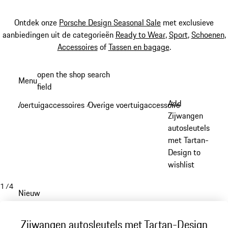
Ontdek onze
Porsche Design Seasonal Sale
met exclusieve
aanbiedingen uit de categorieën
Ready to Wear
,
Sport
,
Schoenen
,
Accessoires
of
Tassen en bagage
.
Spring
open the shop search
Menu
naar
field
My sh
de
Add
Voertuigaccessoires
Overige voertuigaccessoires
/
/
hoofdinhoud
Zijwangen
autosleutels
met Tartan-
Design to
wishlist
1
/
4
Nieuw
Zijwangen autosleutels met Tartan-Design