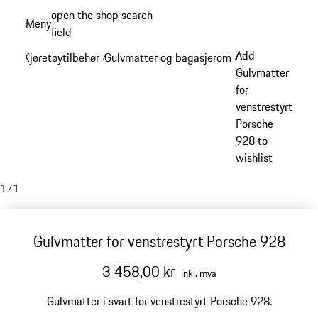
Gå
open the shop search
Meny
til
field
My sh
hovedinnhold
Add
Kjøretøytilbehør
Gulvmatter og bagasjerom
/
/
Gulvmatter
for
venstrestyrt
Porsche
928 to
wishlist
1
/
1
Gulvmatter for venstrestyrt Porsche 928
3 458,00 kr
inkl. mva
Gulvmatter i svart for venstrestyrt Porsche 928.