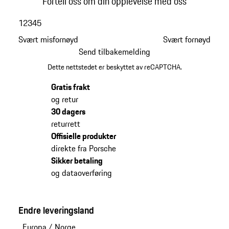
Fortell oss om din opplevelse med oss
1
2
3
4
5
Svært misfornøyd
Svært fornøyd
Send tilbakemelding
Dette nettstedet er beskyttet av reCAPTCHA.
Gratis frakt
og retur
30 dagers
returrett
Offisielle produkter
direkte fra Porsche
Sikker betaling
og dataoverføring
Endre leveringsland
Europa
/
Norge