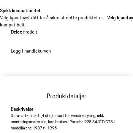
Sjekk kompatibilitet
Velg kjøretøyet ditt for å sikre at dette produktet er
Velg kjøretøy
Velg kjøretøy
kompatibelt.
Deler
:
firedelt
Legg i handlekurven
Produktdetaljer
Beskrivelse
Gulvmatter i sett (4 stk.) i svart for venstrestyring, inkl.
monteringsmateriale, kan brukes i Porsche 928 S4/GT/GTS i
modellårene 1987 til 1995.