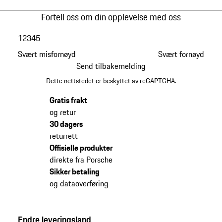
Fortell oss om din opplevelse med oss
1
2
3
4
5
Svært misfornøyd
Svært fornøyd
Send tilbakemelding
Dette nettstedet er beskyttet av reCAPTCHA.
Gratis frakt
og retur
30 dagers
returrett
Offisielle produkter
direkte fra Porsche
Sikker betaling
og dataoverføring
Endre leveringsland