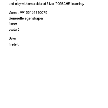
and inlay with embroidered Silver 'PORSCHE' lettering.
Varenr.:
99155161310C75
Generelle egenskaper
Farge
agatgrå
Deler
firedelt