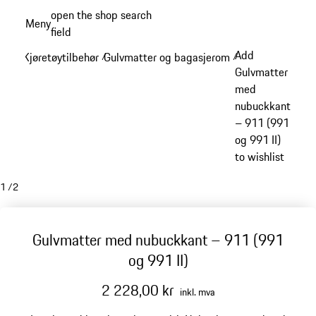
Gå
open the shop search
Meny
til
field
My sh
hovedinnhold
Add
Kjøretøytilbehør
Gulvmatter og bagasjerom
/
/
Gulvmatter
med
nubuckkant
– 911 (991
og 991 II)
to wishlist
1
/
2
Gulvmatter med nubuckkant – 911 (991
og 991 II)
2 228,00 kr
inkl. mva