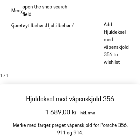
Gå
open the shop search
Meny
til
field
My sh
hovedinnhold
Add
Kjøretøytilbehør
Hjultilbehør
/
/
Hjuldeksel
med
våpenskjold
356 to
wishlist
1
/
1
Hjuldeksel med våpenskjold 356
1 689,00 kr
inkl. mva
Merke med farget preget våpenskjold for Porsche 356,
911 og 914.