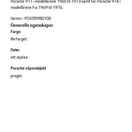
Porsche 911 i modellårene 1965 til 1973 samt for Porsche 914 i
modellårene fra 1969 til 1976.
Varenr.:
PCG55980100
Generelle egenskaper
Farge
flerfarget
Deler
ett stykke
Porsche våpenskjold
preget