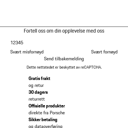
Fortell oss om din opplevelse med oss
1
2
3
4
5
Svært misfornøyd
Svært fornøyd
Send tilbakemelding
Dette nettstedet er beskyttet av reCAPTCHA.
Gratis frakt
og retur
30 dagers
returrett
Offisielle produkter
direkte fra Porsche
Sikker betaling
og dataoverføring