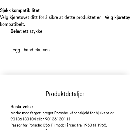
Sjekk kompatibilitet
Velg kjøretøyet ditt for å sikre at dette produktet er
Velg kjøretøy
Velg kjøretøy
kompatibelt.
Deler
:
ett stykke
Legg i handlekurven
Produktdetaljer
Beskrivelse
Merke med farget, preget Porsche-våpenskjold for hjulkapsler
90136130104 eller 90136130111.
Passer for Porsche 356 F i modellårene fra 1950 til 1965,