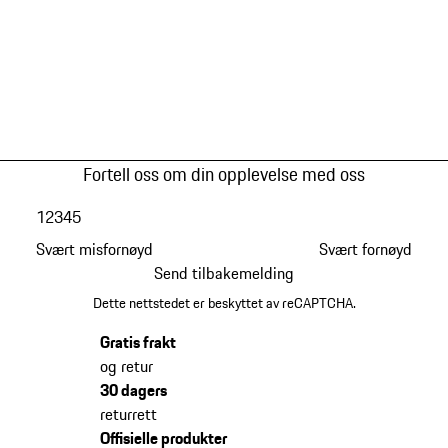
Fortell oss om din opplevelse med oss
1
2
3
4
5
Svært misfornøyd
Svært fornøyd
Send tilbakemelding
Dette nettstedet er beskyttet av reCAPTCHA.
Gratis frakt
og retur
30 dagers
returrett
Offisielle produkter