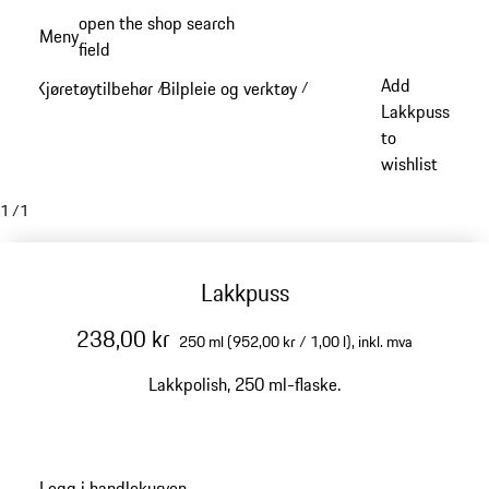
Gå
open the shop search
Meny
til
field
My sh
hovedinnhold
Add
Kjøretøytilbehør
Bilpleie og verktøy
/
/
Lakkpuss
to
wishlist
1
/
1
Lakkpuss
238,00 kr
250 ml (952,00 kr / 1,00 l),
inkl. mva
Lakkpolish, 250 ml-flaske.
Legg i handlekurven