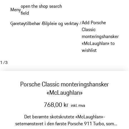
Gå
open the shop search
Meny
til
field
My sh
hovedinnhold
Add Porsche
Kjøretøytilbehør
Bilpleie og verktøy
/
/
Classic
monteringshansker
«McLaughlan» to
wishlist
1
/
3
Porsche Classic monteringshansker
«McLaughlan»
768,00 kr
inkl. mva
Det berømte skotskrutete «McLaughlan»-
setemønsteret i den første Porsche 911 Turbo, som