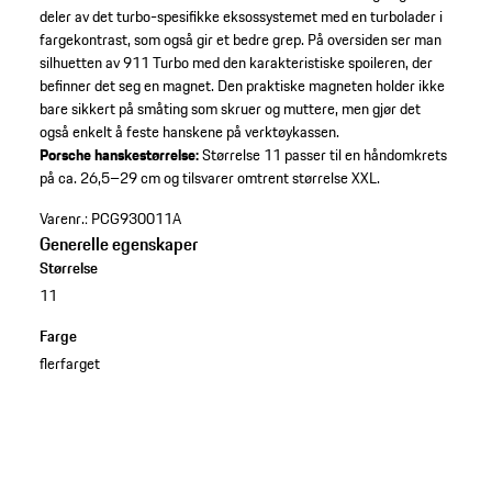
deler av det turbo-spesifikke eksossystemet med en turbolader i
fargekontrast, som også gir et bedre grep. På oversiden ser man
silhuetten av 911 Turbo med den karakteristiske spoileren, der
befinner det seg en magnet. Den praktiske magneten holder ikke
bare sikkert på småting som skruer og muttere, men gjør det
også enkelt å feste hanskene på verktøykassen.
Porsche hanskestørrelse:
Størrelse 11 passer til en håndomkrets
på ca. 26,5–29 cm og tilsvarer omtrent størrelse XXL.
Varenr.:
PCG930011A
Generelle egenskaper
Størrelse
11
Farge
flerfarget