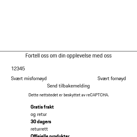
Fortell oss om din opplevelse med oss
1
2
3
4
5
Svært misfornøyd
Svært fornøyd
Send tilbakemelding
Dette nettstedet er beskyttet av reCAPTCHA.
Gratis frakt
og retur
30 dagers
returrett
Offisielle produkter