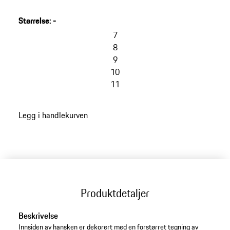
Louise Piëch fikk i gave i anledning av sin 70-årsdag,
har inspirert utformingen av monteringshanskene fra
Størrelse
:
-
Porsche Classic.
7
8
9
10
11
Legg i handlekurven
Produktdetaljer
Beskrivelse
Innsiden av hansken er dekorert med en forstørret tegning av