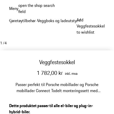
Gå
open the shop search
Meny
til
field
My sh
hovedinnhold
Add
Kjøretøytilbehør
Veggboks og ladeutstyr
/
/
Veggfestesokkel
to wishlist
1
/
4
Veggfestesokkel
1 782,00 kr
inkl. mva
Passer perfekt til Porsche mobillader og Porsche
mobillader Connect
Todelt monteringssett med
integrert kabelføring
For sikker og praktisk oppbevaring
Dette produktet passer til alle el-biler og plug-in-
hybrid-biler.