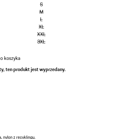
(Rozmiar)
S
M
L
XL
XXL
3XL
do koszyka
tów
ty, ten produkt jest wyprzedany.
r)
 nylon z recyklingu.