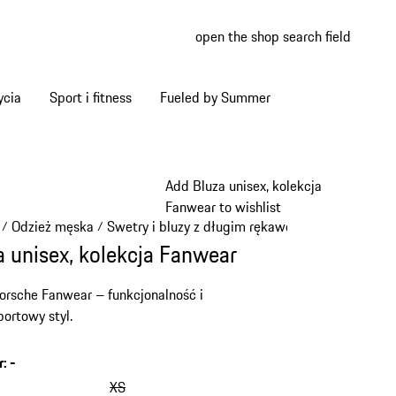
open the shop search field
My wish
My shop
ycia
Sport i fitness
Fueled by Summer
Add Bluza unisex, kolekcja
Fanwear to wishlist
Odzież męska
Swetry i bluzy z długim rękawem
/
/
/
a unisex, kolekcja Fanwear
orsche Fanwear – funkcjonalność i
ortowy styl.
r
:
-
pomiń
warianty
XS