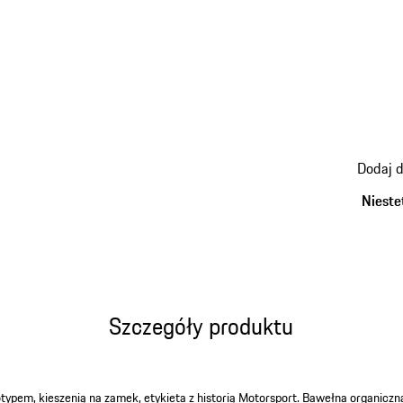
powrót
Dodaj 
do
warian
Nieste
(Rozmia
Szczegóły produktu
typem, kieszenią na zamek, etykieta z historią Motorsport. Bawełna organiczna,