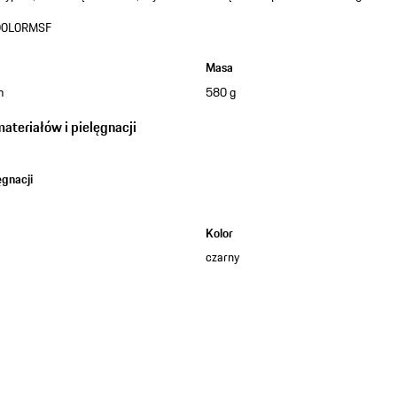
0L0RMSF
Masa
m
580 g
teriałów i pielęgnacji
gnacji
a
Kolor
czarny