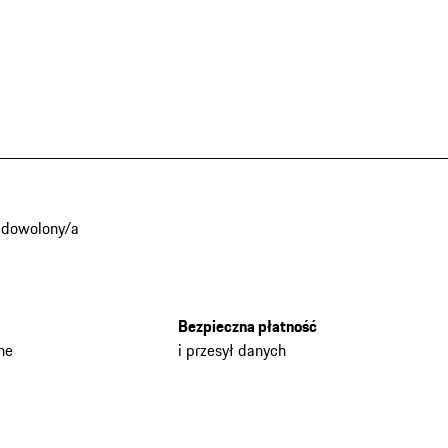
adowolony/a
Bezpieczna płatność
he
i przesył danych