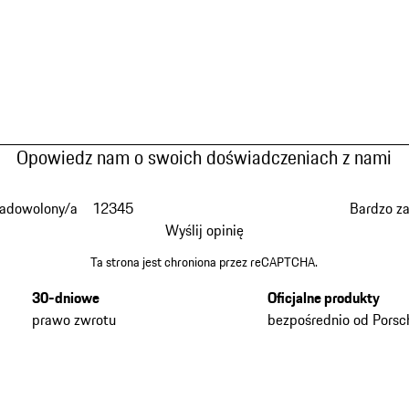
Opowiedz nam o swoich doświadczeniach z nami
zadowolony/a
1
2
3
4
5
Bardzo z
Wyślij opinię
Ta strona jest chroniona przez reCAPTCHA.
30-dniowe
Oficjalne produkty
prawo zwrotu
bezpośrednio od Porsc