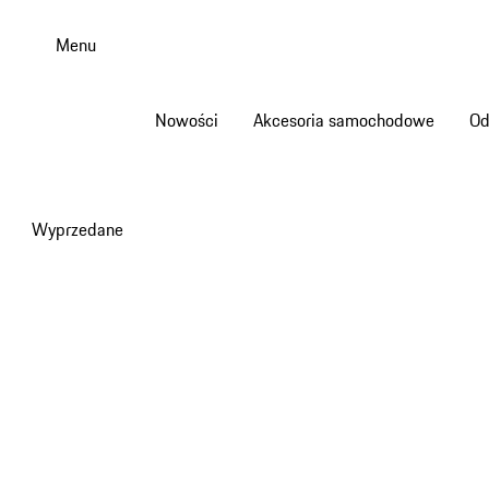
Przejdź
do
Menu
głównej
zawartości
Nowości
Akcesoria samochodowe
Od
Wyprzedane