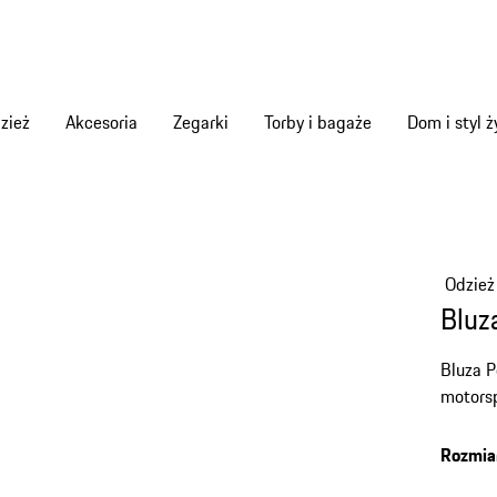
zież
Akcesoria
Zegarki
Torby i bagaże
Dom i styl ż
Odzież
Bluz
Bluza P
motorsp
Rozmia