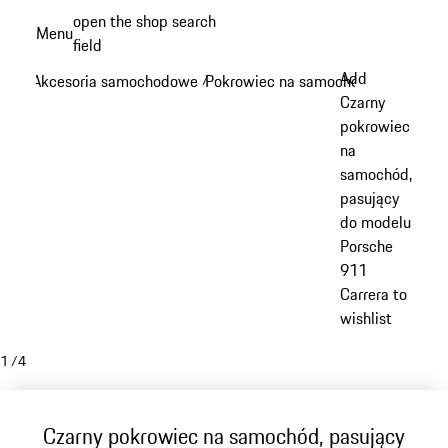
Przejdź
open the shop search
Menu
do
field
My sh
głównej
Add
Akcesoria samochodowe
Pokrowiec na samochód
/
/
zawartości
Czarny
pokrowiec
na
samochód,
pasujący
do modelu
Porsche
911
Carrera to
wishlist
1
/
4
Czarny pokrowiec na samochód, pasujący