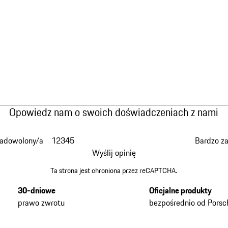
Opowiedz nam o swoich doświadczeniach z nami
zadowolony/a
1
2
3
4
5
Bardzo z
Wyślij opinię
Ta strona jest chroniona przez reCAPTCHA.
30-dniowe
Oficjalne produkty
prawo zwrotu
bezpośrednio od Porsc