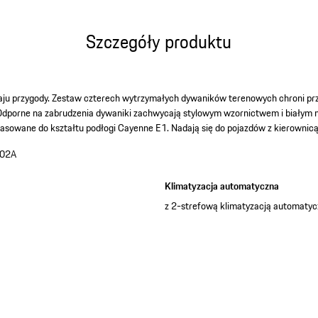
Szczegóły produktu
aju przygody. Zestaw czterech wytrzymałych dywaników terenowych chroni pr
. Odporne na zabrudzenia dywaniki zachwycają stylowym wzornictwem i biały
asowane do kształtu podłogi Cayenne E1. Nadają się do pojazdów z kierownicą 
02A
a
Klimatyzacja automatyczna
z 2-strefową klimatyzacją automaty