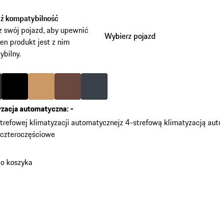
ź kompatybilność
 swój pojazd, aby upewnić
Wybierz pojazd
Wybierz pojazd
 ten produkt jest z nim
bilny.
zary agatowy
Kolor
czarny
Kolor
beżowy luxor
Kolor
brązowy truflowy
Kolor
niebieski grafitowy
yzacja automatyczna
:
-
trefowej klimatyzacji automatycznej
z 4-strefową klimatyzacją au
czteroczęściowe
do koszyka