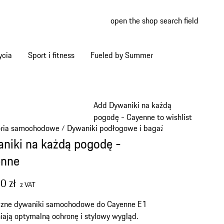
open the shop search field
My wish
My shop
ycia
Sport i fitness
Fueled by Summer
Add Dywaniki na każdą
pogodę - Cayenne to wishlist
oria samochodowe
Dywaniki podłogowe i bagażnik
/
/
niki na każdą pogodę -
enne
0 zł
z VAT
czne dywaniki samochodowe do Cayenne E1
ają optymalną ochronę i stylowy wygląd.