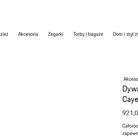
zież
Akcesoria
Zegarki
Torby i bagaże
Dom i styl ż
Akces
Dywa
Cay
921,0
Całoro
zapewni