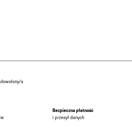
adowolony/a
Bezpieczna płatność
he
i przesył danych