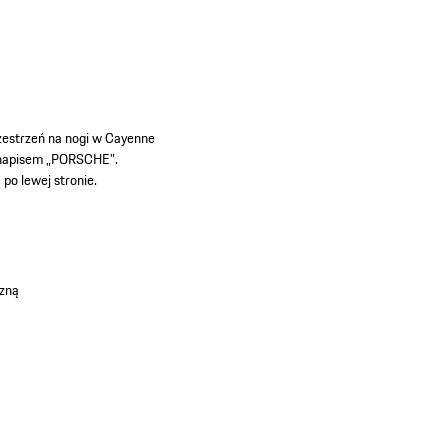
zestrzeń na nogi w Cayenne
m napisem „PORSCHE”.
po lewej stronie.
czną