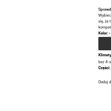
Sprawd
Wybierz
się, że
kompaty
Kolor
:
-
Kolor
s
Klimat
bez 4-s
Części
:
Dodaj 