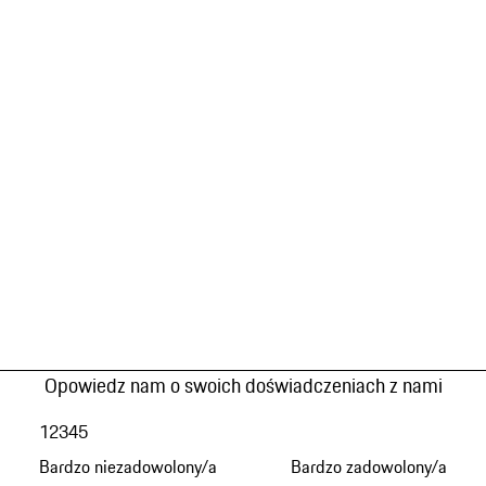
Opowiedz nam o swoich doświadczeniach z nami
1
2
3
4
5
Bardzo niezadowolony/a
Bardzo zadowolony/a