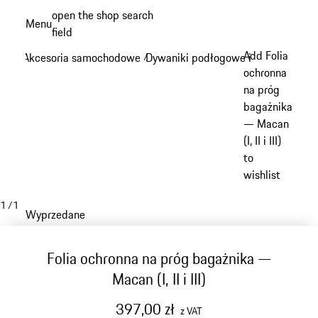
Przejdź
open the shop search
Menu
do
field
My sh
głównej
Add Folia
Akcesoria samochodowe
Dywaniki podłogowe i bagażnik
/
/
zawartości
ochronna
na próg
bagażnika
— Macan
(I, II i III)
to
wishlist
1
/
1
Wyprzedane
Folia ochronna na próg bagażnika —
Macan (I, II i III)
397,00 zł
z VAT