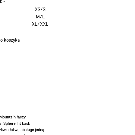
r
:
-
XS/S
M/L
XL/XXL
do koszyka
-Mountain łączy
i Sphere Fit kask
liwia łatwą obsługę jedną