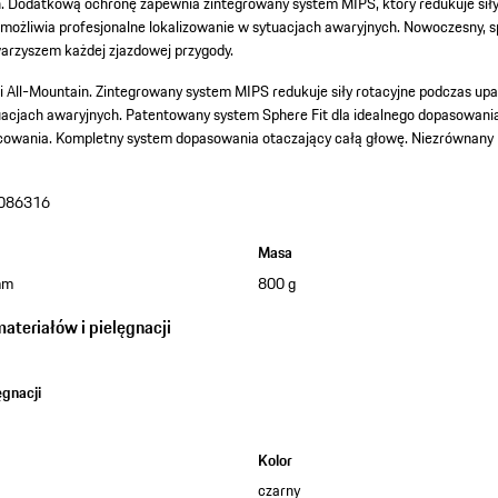
. Dodatkową ochronę zapewnia zintegrowany system MIPS, który redukuje siły
możliwia profesjonalne lokalizowanie w sytuacjach awaryjnych. Nowoczesny, 
warzyszem każdej zjazdowej przygody.
i All-Mountain.
Zintegrowany system MIPS redukuje siły rotacyjne podczas up
tuacjach awaryjnych.
Patentowany system Sphere Fit dla idealnego dopasowani
cowania.
Kompletny system dopasowania otaczający całą głowę.
Niezrównany 
086316
Masa
mm
800 g
teriałów i pielęgnacji
gnacji
a
Kolor
czarny