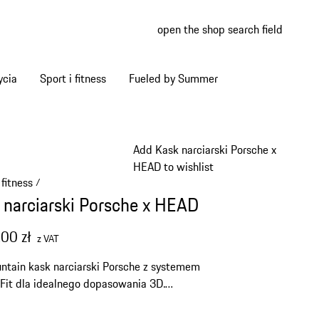
open the shop search field
My wish
My shop
ycia
Sport i fitness
Fueled by Summer
Add Kask narciarski Porsche x
HEAD to wishlist
 fitness
/
 narciarski Porsche x HEAD
00 zł
z VAT
ntain kask narciarski Porsche z systemem
Fit dla idealnego dopasowania 3D.
owany system MIPS i reflektor Recco dla
alnego bezpieczeństwa.