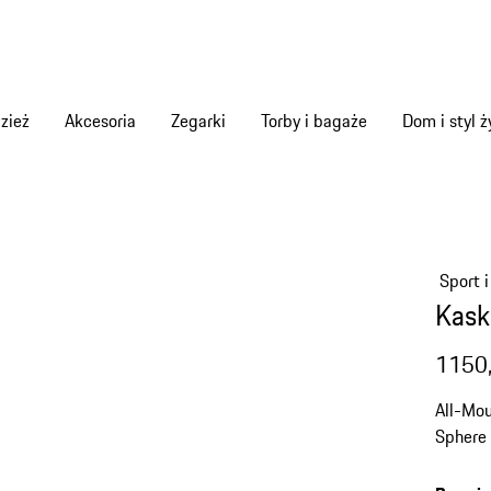
zież
Akcesoria
Zegarki
Torby i bagaże
Dom i styl ż
Sport i
Kask
1150,
All-Mou
Sphere 
Zintegr
maksym