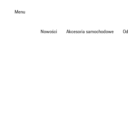
Przejdź
do
Menu
głównej
zawartości
Nowości
Akcesoria samochodowe
Od