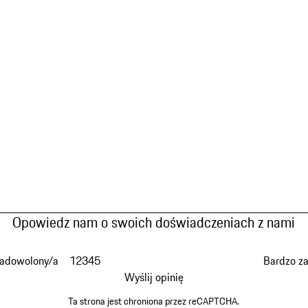
Opowiedz nam o swoich doświadczeniach z nami
zadowolony/a
1
2
3
4
5
Bardzo z
Wyślij opinię
Ta strona jest chroniona przez reCAPTCHA.