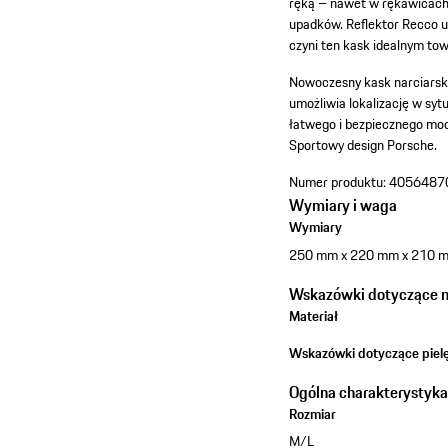
ręką – nawet w rękawicach
upadków. Reflektor Recco u
czyni ten kask idealnym to
Nowoczesny kask narciarsk
umożliwia lokalizację w sy
łatwego i bezpiecznego mo
Sportowy design Porsche.
Numer produktu:
4056487
Wymiary i waga
Wymiary
250 mm x 220 mm x 210 
Wskazówki dotyczące ma
Materiał
Wskazówki dotyczące pielę
Ogólna charakterystyk
Rozmiar
M/L