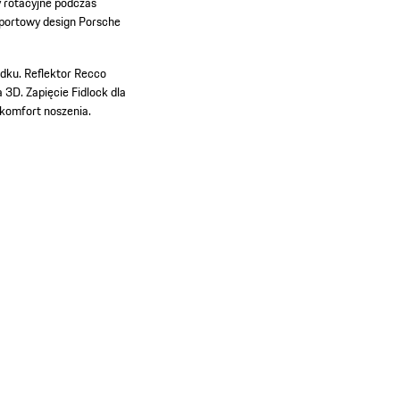
 rotacyjne podczas
sportowy design Porsche
adku.
Reflektor Recco
a 3D.
Zapięcie Fidlock dla
komfort noszenia.