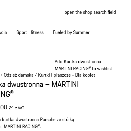
open the shop search field
My wish
My shop
ycia
Sport i fitness
Fueled by Summer
Add Kurtka dwustronna –
MARTINI RACING® to wishlist
Odzież damska
Kurtki i płaszcze - Dla kobiet
/
/
/
ka dwustronna – MARTINI
ING®
00 zł
z VAT
kurtka dwustronna Porsche ze stójką i
mi MARTINI RACING®.