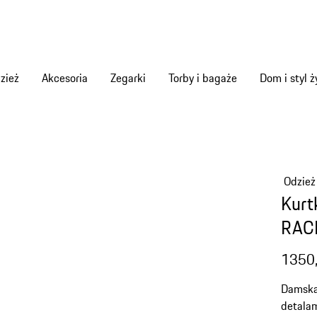
zież
Akcesoria
Zegarki
Torby i bagaże
Dom i styl ż
Odzież
Kurt
RAC
1350,
Damska 
detala