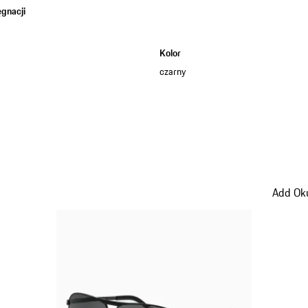
gnacji
a
Kolor
czarny
Add Oku