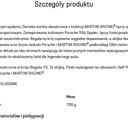
Szczegóły produktu
jnym wydaniu. Damska kurtka dwustronna z kolekcji MARTINI RACING® łączy s
rsportowym. Zainspirowana kultowym Porsche 936 Spyder, łączy funkcjonalno
jest wszechstronna. Regularny krój zapewnia wygodne dopasowanie, a stójka d
awów oraz liczne nadruki Porsche i MARTINI RACING® podkreślają DNA motors
e detale po obu stronach nawiązują do historycznych momentów wyścigowych i
rzodu to ekskluzywny hołd dla legendarnego auta.
ustronna w kroju Regular Fit.
Ze stójką.
Paski wyścigowe na rękawach.
Haft 9
orsche i MARTINI RACING®.
XXL0S0MR
Masa
m
700 g
teriałów i pielęgnacji