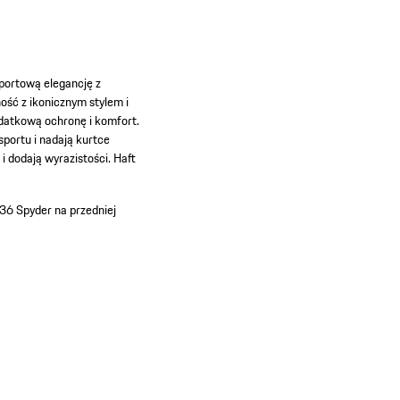
portową elegancję z
ść z ikonicznym stylem i
odatkową ochronę i komfort.
portu i nadają kurtce
 dodają wyrazistości. Haft
36 Spyder na przedniej