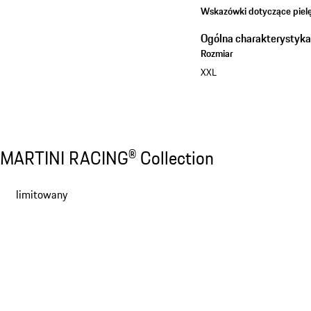
Wskazówki dotyczące pielę
Ogólna charakterystyk
Rozmiar
XXL
Discover all products
MARTINI RACING® Collection
MARTINI RACING® Collection
Slajd 1 z 13
limitowany