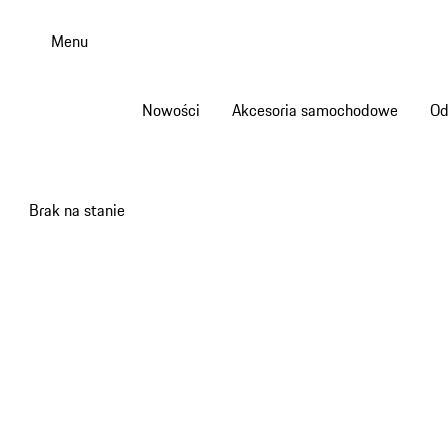
Przejdź
do
Menu
głównej
zawartości
Nowości
Akcesoria samochodowe
Od
Brak na stanie