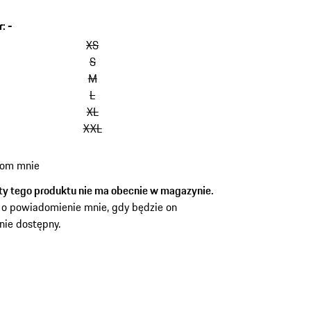
r
:
-
XS
S
M
L
XL
XXL
om mnie
ty tego produktu nie ma obecnie w magazynie.
 o powiadomienie mnie, gdy będzie on
ie dostępny.