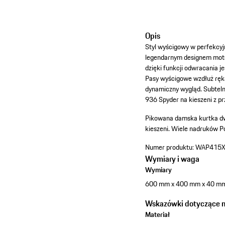
Opis
Styl wyścigowy w perfekcy
legendarnym designem moto
dzięki funkcji odwracania 
Pasy wyścigowe wzdłuż ręk
dynamiczny wygląd. Subteln
936 Spyder na kieszeni z p
Pikowana damska kurtka dw
kieszeni.
Wiele nadruków P
Numer produktu:
WAP415
Wymiary i waga
Wymiary
600 mm x 400 mm x 40 m
Wskazówki dotyczące ma
Materiał