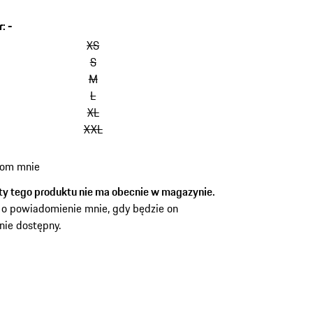
r
:
-
XS
S
M
L
XL
XXL
om mnie
ty tego produktu nie ma obecnie w magazynie.
 o powiadomienie mnie, gdy będzie on
ie dostępny.