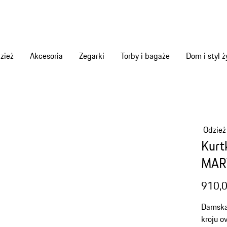
zież
Akcesoria
Zegarki
Torby i bagaże
Dom i styl ż
Odzież
Kurt
MAR
910,0
Damska
kroju o