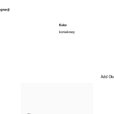
gnacji
a
Kolor
koniakowy
Add Oku