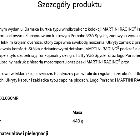
Szczegóły produktu
jnym wydaniu. Damska kurtka typu windbreaker z kolekcji MARTINI RACING® łą
orsportowym. Zainspirowana kultowym Porsche 936 Spyder, zachwyca wyrazi
lekkim krojem oversize, który zapewnia swobodę noszenia. Ukryty zamek z prz
apewnia komfort. Stójka z dzianinowymi detalami MARTINI RACING® podkreśla 
cape z tyłu uzupełniają funkcjonalny design. Hafty 936 Spyder oraz logo Porsc
 subtelny nadruk z historią motorsportu oraz paski MARTINI RACING® przy
rowa w lekkim kroju oversize.
Elastyczny pas w talii do regulacji szerokości.
Uk
ch.
Ukryty kaptur i zakładka typu cape na plecach.
Logo Porsche i MARTINI RA
XXL0S0MR
Masa
m
440 g
teriałów i pielęgnacji