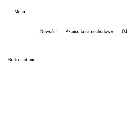
Przejdź
do
Menu
głównej
zawartości
Nowości
Akcesoria samochodowe
Od
Brak na stanie