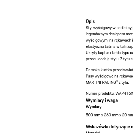
Opis
Styl wyścigowy w perfekcy
legendarnym designem mot
wyścigowymi na rękawach i 
elastyczna taśma w talii z
Ukryty kaptur i fałda typu 
przodu dodają stylu. Z tyłu
Damska kurtka przeciwwiat
Pasy wyścigowe na rękawa
MARTINI RACING® z tyłu.
Numer produktu:
WAP416
Wymiary i waga
Wymiary
500 mm x 260 mm x 20 m
Wskazówki dotyczące ma
Materiał