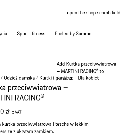
open the shop search field
My wish
My shop
ycia
Sport i fitness
Fueled by Summer
Add Kurtka przeciwwiatrowa
– MARTINI RACING® to
Odzież damska
Kurtki i płaszcze - Dla kobiet
/
/
/
wishlist
ka przeciwwiatrowa –
TINI RACING®
0 zł
z VAT
 kurtka przeciwwiatrowa Porsche w lekkim
versize z ukrytym zamkiem.