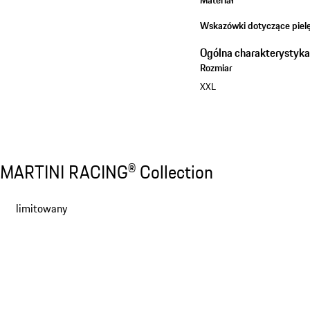
Wskazówki dotyczące pielę
Ogólna charakterystyk
Rozmiar
XXL
Discover all products
MARTINI RACING® Collection
MARTINI RACING® Collection
Slajd 1 z 13
limitowany