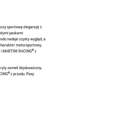
czy sportową elegancję z
stymi paskami
odu nadaje czysty wygląd, a
charakter motorsportowy.
he i MARTINI RACING® z
ryty zamek błyskawiczny.
CING® z przodu.
Pasy