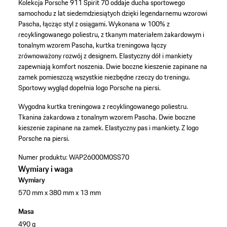
Kolekcja Porsche 911 Spirit 70 oddaje ducha sportowego
samochodu z lat siedemdziesiątych dzięki legendarnemu wzorowi
Pascha, łącząc styl z osiągami. Wykonana w 100% z
recyklingowanego poliestru, z tkanym materiałem żakardowym i
tonalnym wzorem Pascha, kurtka treningowa łączy
zrównoważony rozwój z designem. Elastyczny dół i mankiety
zapewniają komfort noszenia. Dwie boczne kieszenie zapinane na
zamek pomieszczą wszystkie niezbędne rzeczy do treningu.
Sportowy wygląd dopełnia logo Porsche na piersi.
Wygodna kurtka treningowa z recyklingowanego poliestru.
Tkanina żakardowa z tonalnym wzorem Pascha.
Dwie boczne
kieszenie zapinane na zamek.
Elastyczny pas i mankiety.
Z logo
Porsche na piersi.
Numer produktu:
WAP26000M0SS70
Wymiary i waga
Wymiary
570 mm x 380 mm x 13 mm
Masa
490 g