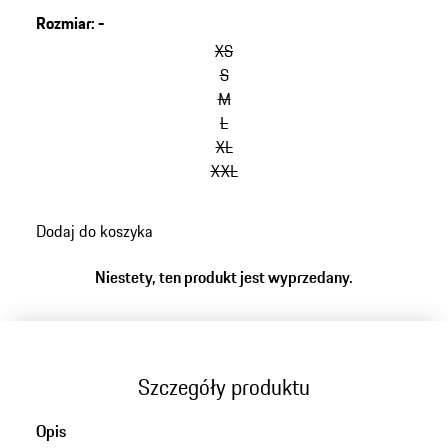
Rozmiar
:
-
XS
S
M
L
XL
XXL
Dodaj do koszyka
Niestety, ten produkt jest wyprzedany.
Szczegóły produktu
Opis