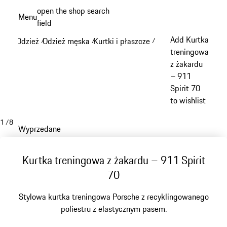
Przejdź
open the shop search
Menu
do
field
My sh
głównej
Add Kurtka
Odzież
Odzież męska
Kurtki i płaszcze
/
/
/
zawartości
treningowa
z żakardu
– 911
Spirit 70
to wishlist
1
/
8
Wyprzedane
Kurtka treningowa z żakardu – 911 Spirit
70
Stylowa kurtka treningowa Porsche z recyklingowanego
poliestru z elastycznym pasem.