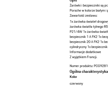
Opis
Żarówki i bezpieczniki są
Porsche w kolorze białym 
Zawartość zestawu:
1x żarówka świateł drogo
żarówka światła tylnego R
P21/4W
1x żarówka świat
bezpiecznik 1 A FK2
1x bez
bezpiecznik 20 A FK2
1x be
cylindryczny
1x bezpiecznik
Informacje dodatkowe
Z wyjątkiem Francji.
Numer produktu:
PCG9281
Ogólna charakterystyk
Kolor
czerwony