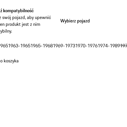
ź kompatybilność
 swój pojazd, aby upewnić
Wybierz pojazd
Wybierz pojazd
 ten produkt jest z nim
bilny.
omiń
arianty
1965
1963-1965
1965-1968
1969-1973
1970-1976
1974-1989
19
Rok)
do koszyka
tów