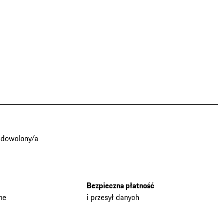
adowolony/a
Bezpieczna płatność
he
i przesył danych