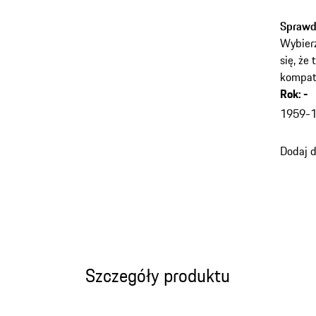
Sprawd
Wybierz
się, że
kompaty
Rok
:
-
p
w
1959-
(
powrót
Dodaj 
do
warian
(Rok)
Szczegóły produktu