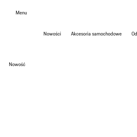
Przejdź
do
Menu
głównej
zawartości
Nowości
Akcesoria samochodowe
Od
Nowość