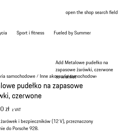
open the shop search field
My wish
My shop
ycia
Sport i fitness
Fueled by Summer
Add Metalowe pudełko na
zapasowe żarówki, czerwone
oria samochodowe
Inne akcesoria samochodowe
/
/
to wishlist
lowe pudełko na zapasowe
wki, czerwone
0 zł
z VAT
żarówek i bezpieczników (12 V), przeznaczony
nie do Porsche 928.