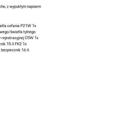
che, z wypukłym napisem
iatła cofania P21W
1x
owego/światła tylnego
y rejestracyjnej C5W
1x
znik 15 A FK2
1x
 bezpiecznik 16 A