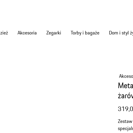
zież
Akcesoria
Zegarki
Torby i bagaże
Dom i styl ż
Akces
Meta
żaró
319,0
Zestaw 
specjal