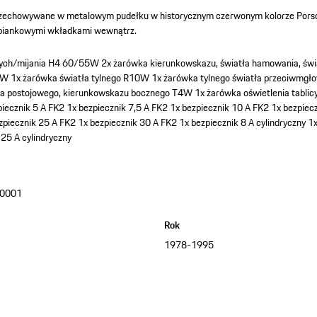
 przechowywane w metalowym pudełku w historycznym czerwonym kolorze Pors
i piankowymi wkładkami wewnątrz.
wych/mijania H4 60/55W
2x żarówka kierunkowskazu, światła hamowania, św
5W
1x żarówka światła tylnego R10W
1x żarówka tylnego światła przeciwmgł
ła postojowego, kierunkowskazu bocznego T4W
1x żarówka oświetlenia tablic
piecznik 5 A FK2
1x bezpiecznik 7,5 A FK2
1x bezpiecznik 10 A FK2
1x bezpiec
zpiecznik 25 A FK2
1x bezpiecznik 30 A FK2
1x bezpiecznik 8 A cylindryczny
1x
 25 A cylindryczny
0001
a
Rok
1978-1995