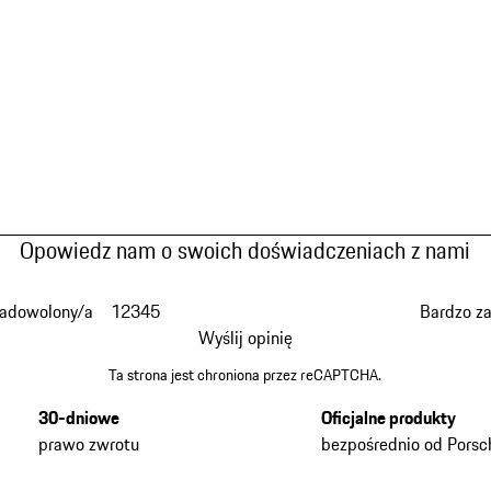
Opowiedz nam o swoich doświadczeniach z nami
zadowolony/a
1
2
3
4
5
Bardzo z
Wyślij opinię
Ta strona jest chroniona przez reCAPTCHA.
30-dniowe
Oficjalne produkty
prawo zwrotu
bezpośrednio od Porsc