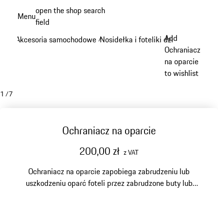
Przejdź
open the shop search
Menu
do
field
My sh
głównej
Add
Akcesoria samochodowe
Nosidełka i foteliki dziecięce
/
/
zawartości
Ochraniacz
na oparcie
to wishlist
1
/
7
Ochraniacz na oparcie
200,00 zł
z VAT
Ochraniacz na oparcie zapobiega zabrudzeniu lub
uszkodzeniu oparć foteli przez zabrudzone buty lub
ślady butów pasażerów siedzących z tyłu.