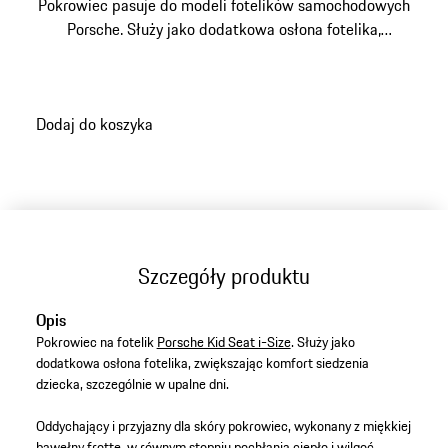
Pokrowiec pasuje do modeli fotelików samochodowych
Porsche. Służy jako dodatkowa osłona fotelika,
zwiększając komfort siedzenia dziecka, szczególnie w
upalne dni.
Dodaj do koszyka
Szczegóły produktu
Opis
Pokrowiec na fotelik
Porsche Kid Seat i-Size
. Służy jako
dodatkowa osłona fotelika, zwiększając komfort siedzenia
dziecka, szczególnie w upalne dni.
Oddychający i przyjazny dla skóry pokrowiec, wykonany z miękkiej
bawełny frotte, w równym stopniu pochłania ciepło i wilgoć.