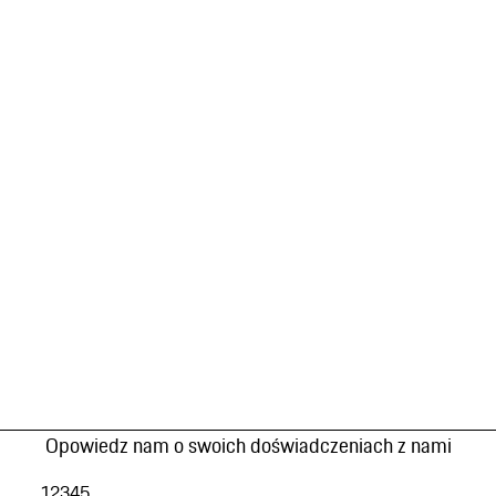
Opowiedz nam o swoich doświadczeniach z nami
1
2
3
4
5