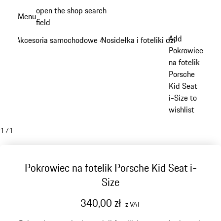
Przejdź
open the shop search
Menu
do
field
My sh
głównej
Add
Akcesoria samochodowe
Nosidełka i foteliki dziecięce
/
/
zawartości
Pokrowiec
na fotelik
Porsche
Kid Seat
i-Size to
wishlist
1
/
1
Pokrowiec na fotelik Porsche Kid Seat i-
Size
340,00 zł
z VAT