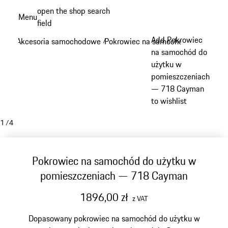
Przejdź
open the shop search
Menu
do
field
My sh
głównej
Add Pokrowiec
Akcesoria samochodowe
Pokrowiec na samochód
/
/
zawartości
na samochód do
użytku w
pomieszczeniach
— 718 Cayman
to wishlist
1
/
4
Pokrowiec na samochód do użytku w
pomieszczeniach — 718 Cayman
1896,00 zł
z VAT
Dopasowany pokrowiec na samochód do użytku w