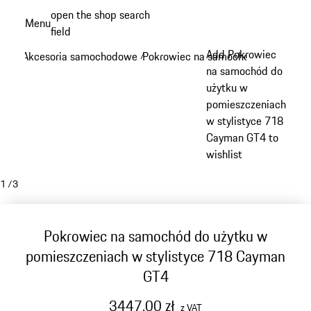
Przejdź
open the shop search
Menu
do
field
My sh
głównej
Add Pokrowiec
Akcesoria samochodowe
Pokrowiec na samochód
/
/
zawartości
na samochód do
użytku w
pomieszczeniach
w stylistyce 718
Cayman GT4 to
wishlist
1
/
3
Pokrowiec na samochód do użytku w
pomieszczeniach w stylistyce 718 Cayman
GT4
3447,00 zł
z VAT