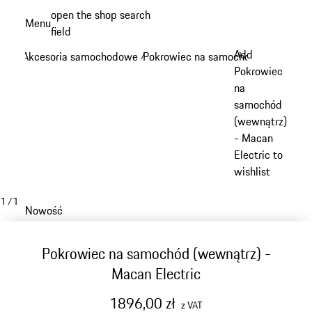
Przejdź
open the shop search
Menu
do
field
My sh
głównej
Add
Akcesoria samochodowe
Pokrowiec na samochód
/
/
zawartości
Pokrowiec
na
samochód
(wewnątrz)
- Macan
Electric to
wishlist
1
/
1
Nowość
Pokrowiec na samochód (wewnątrz) -
Macan Electric
1896,00 zł
z VAT