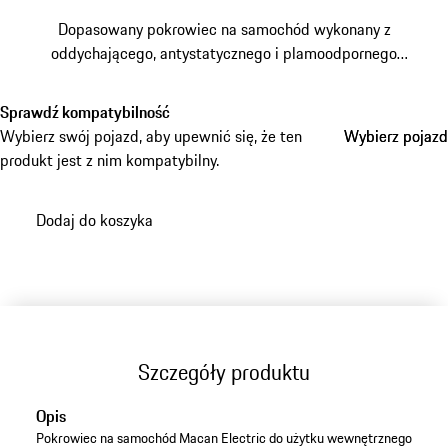
Dopasowany pokrowiec na samochód wykonany z
oddychającego, antystatycznego i plamoodpornego
materiału. Z kolorowym emblematem Porsche oraz
napisem „PORSCHE”.
Sprawdź kompatybilność
Wybierz swój pojazd, aby upewnić się, że ten
Wybierz pojazd
Wybierz pojazd
produkt jest z nim kompatybilny.
Dodaj do koszyka
Szczegóły produktu
Opis
Pokrowiec na samochód Macan Electric do użytku wewnętrznego