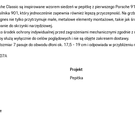
e Classic są inspirowane wzorem siedzeń w pepitkę z pierwszego Porsche 9
lnika 901, który jednocześnie zapewnia również lepszą przyczepność. Na grzbi
nes nie tylko przytrzymuje małe, metalowe elementy montażowe, takie jak śrub
nie do skrzynki narzędziowej.
o środek ochrony indywidualnej przed zagrożeniami mechanicznymi zgodnie z
by służą wyłącznie do celów poglądowych i nie są objęte zakresem dostawy.
ozmiar 7 pasuje do obwodu dłoni ok. 17,5 - 19 cm i odpowiada w przybliżeniu 
07A
a
Projekt
Pepitka
ze