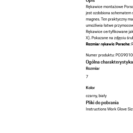
Opis
Rękawice montażowe Porsch
jest ozdobiona schematem si
magnes. Ten praktyczny mag
umożliwia łatwe przymocowa
Rękawice certyfikowane jak
X). Pokazane na zdjęciu śru
Rozmiar rękawic Porsche:
R
Numer produktu:
PCG9010
Ogólna charakterystyk
Rozmiar
7
Kolor
czarny, biały
Pliki do pobrania
Instructions Work Glove Si