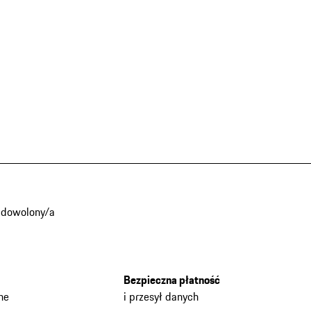
adowolony/a
Bezpieczna płatność
he
i przesył danych