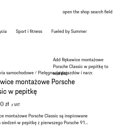
open the shop search field
My wish
My shop
ycia
Sport i fitness
Fueled by Summer
Add Rękawice montażowe
Porsche Classic w pepitkę to
oria samochodowe
Pielęgnacja pojazdów i narzędzia
/
/
wishlist
wice montażowe Porsche
sic w pepitkę
0 zł
z VAT
ce montażowe Porsche Classic są inspirowane
siedzeń w pepitkę z pierwszego Porsche 911.