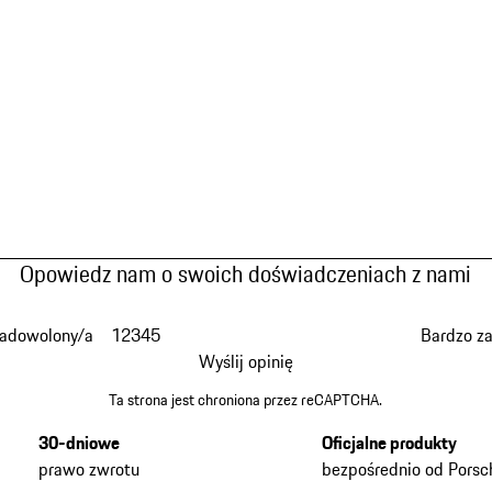
Opowiedz nam o swoich doświadczeniach z nami
zadowolony/a
1
2
3
4
5
Bardzo z
Wyślij opinię
Ta strona jest chroniona przez reCAPTCHA.
30-dniowe
Oficjalne produkty
prawo zwrotu
bezpośrednio od Porsc