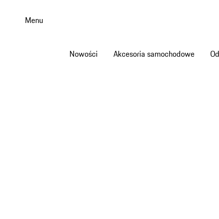
Przejdź
do
Menu
głównej
zawartości
Nowości
Akcesoria samochodowe
Od