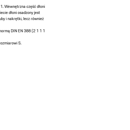
11. Wewnętrzna część dłoni
ecie dłoni osadzony jest
y i nakrętki, lecz również
 normą DIN EN 388 (2 1 1 1
rozmiarowi S.