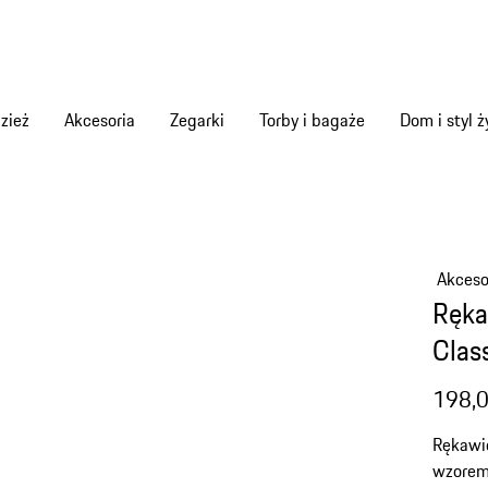
zież
Akcesoria
Zegarki
Torby i bagaże
Dom i styl ż
Akces
Ręka
Clas
198,0
Rękawi
wzorem 