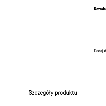
Schemat
stronie
Rozmia
w rozmi
Dodaj 
Szczegóły produktu