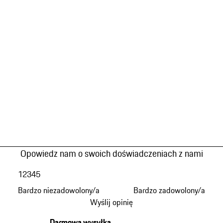
Opowiedz nam o swoich doświadczeniach z nami
1
2
3
4
5
Bardzo niezadowolony/a
Bardzo zadowolony/a
Wyślij opinię
Darmowa wysyłka