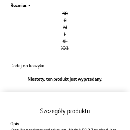
Rozmiar
:
-
XS
S
M
L
XL
XXL
Dodaj do koszyka
Niestety, ten produkt jest wyprzedany.
Szczegóły produktu
Opis