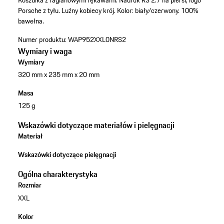
Koszulka z raglanowymi rękawami. Nadruk RS 2.7 na piersi, logo
Porsche z tyłu. Luźny kobiecy krój. Kolor: biały/czerwony. 100%
bawełna.
Numer produktu:
WAP952XXL0NRS2
Wymiary i waga
Wymiary
320 mm x 235 mm x 20 mm
Masa
125 g
Wskazówki dotyczące materiałów i pielęgnacji
Materiał
Wskazówki dotyczące pielęgnacji
Ogólna charakterystyka
Rozmiar
XXL
Kolor