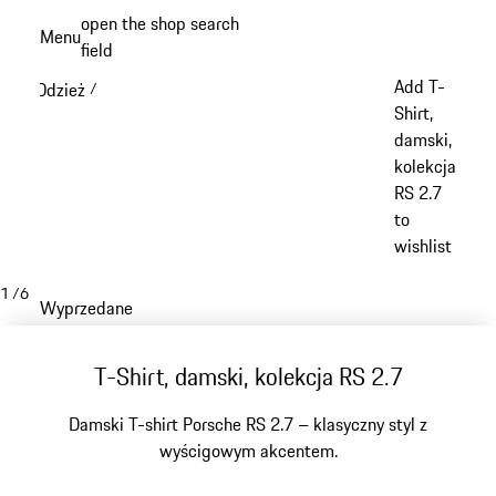
Przejdź
open the shop search
Menu
do
field
My sh
głównej
Add T-
Odzież
/
zawartości
Shirt,
damski,
kolekcja
RS 2.7
to
wishlist
1
/
6
Wyprzedane
T-Shirt, damski, kolekcja RS 2.7
Damski T-shirt Porsche RS 2.7 – klasyczny styl z
wyścigowym akcentem.