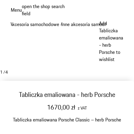
Przejdź
open the shop search
Menu
do
field
My sh
głównej
Add
Akcesoria samochodowe
Inne akcesoria samochodowe
/
/
zawartości
Tabliczka
emaliowana
- herb
Porsche to
wishlist
1
/
4
Tabliczka emaliowana - herb Porsche
1670,00 zł
z VAT
Tabliczka emaliowana Porsche Classic – herb Porsche