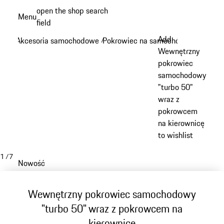
Przejdź
open the shop search
Menu
do
field
My sh
głównej
Add
Akcesoria samochodowe
Pokrowiec na samochód
/
/
zawartości
Wewnętrzny
pokrowiec
samochodowy
"turbo 50"
wraz z
pokrowcem
na kierownicę
to wishlist
1
/
7
Nowość
Wewnętrzny pokrowiec samochodowy
"turbo 50" wraz z pokrowcem na
kierownicę