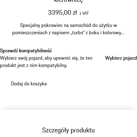
3395,00 zł
z VAT
Specjalny pokrowiec na samochód do użytku w
pomieszczeniach z napisem „turbo” z boku i kolorowym
herbem Porsche na pokrywie bagażnika.
Sprawdź kompatybilność
Wybierz swój pojazd, aby upewnić się, że ten
Wybierz pojazd
Wybierz pojazd
produkt jest z nim kompatybilny.
Dodaj do koszyka
Szczegóły produktu