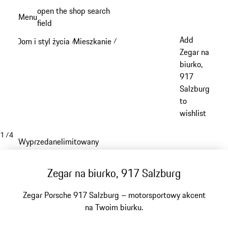
Przejdź
open the shop search
Menu
do
field
My sh
głównej
Add
Dom i styl życia
Mieszkanie
/
/
zawartości
Zegar na
biurko,
917
Salzburg
to
wishlist
1
/
4
Wyprzedane
limitowany
Zegar na biurko, 917 Salzburg
Zegar Porsche 917 Salzburg – motorsportowy akcent
na Twoim biurku.