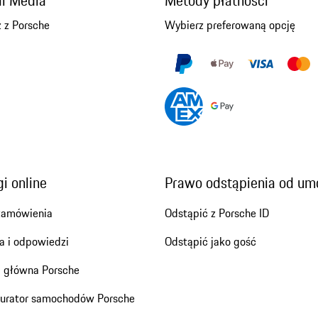
al Media
Metody płatności
 z Porsche
Wybierz preferowaną opcję
i online
Prawo odstąpienia od u
zamówienia
Odstąpić z Porsche ID
a i odpowiedzi
Odstąpić jako gość
a główna Porsche
gurator samochodów Porsche