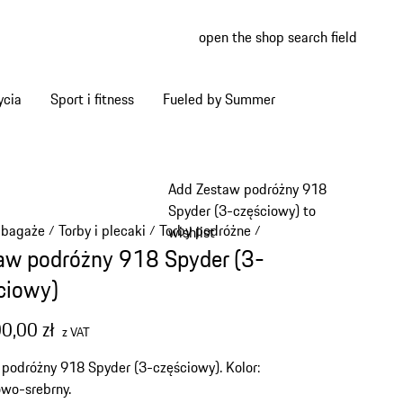
open the shop search field
My wish
My shop
ycia
Sport i fitness
Fueled by Summer
Add Zestaw podróżny 918
Spyder (3-częściowy) to
i bagaże
Torby i plecaki
Torby podróżne
/
/
/
wishlist
aw podróżny 918 Spyder (3-
ciowy)
0,00 zł
z VAT
podróżny 918 Spyder (3-częściowy). Kolor:
wo-srebrny.