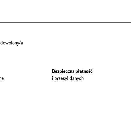
adowolony/a
Bezpieczna płatność
he
i przesył danych