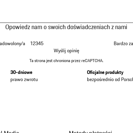
Opowiedz nam o swoich doświadczeniach z nami
zadowolony/a
1
2
3
4
5
Bardzo z
Wyślij opinię
Ta strona jest chroniona przez reCAPTCHA.
30-dniowe
Oficjalne produkty
prawo zwrotu
bezpośrednio od Porsc