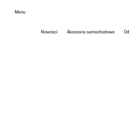
Przejdź
do
Menu
głównej
zawartości
Nowości
Akcesoria samochodowe
Od