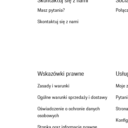
Skontaktuj się z nami
Soci
Masz pytania?
Połącz
Skontaktuj się z nami
Wskazówki prawne
Usług
Zasady i warunki
Moje 
Ogólne warunki sprzedaży i dostawy
Pytani
Oświadczenie o ochronie danych
Stron
osobowych
Konfi
Stopka oraz informacje prawne