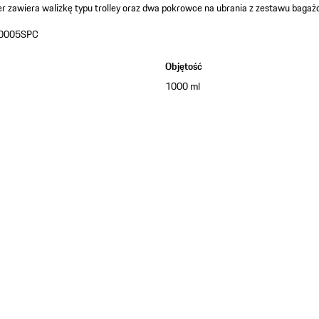
r zawiera walizkę typu trolley oraz dwa pokrowce na ubrania z zestawu bag
0005SPC
Objętość
1000 ml
a