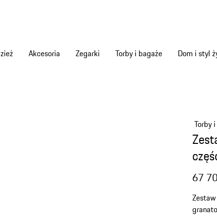
zież
Akcesoria
Zegarki
Torby i bagaże
Dom i styl ż
Torby 
Zest
częś
67 70
Zestaw 
granato