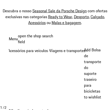
Descubra o nosso
Seasonal Sale da Porsche Design
com ofertas
exclusivas nas categorias
Ready to Wear
,
Desporto
,
Calçado
,
Acessórios
ou
Malas e bagagem
.
Saltar
open the shop search
Menu
conteúdo
field
My sh
principal
Add Bolsa
Acessórios para veículos
Viagens e transportes
/
/
de
transporte
do
suporte
traseiro
para
bicicletas
to wishlist
1
/
2