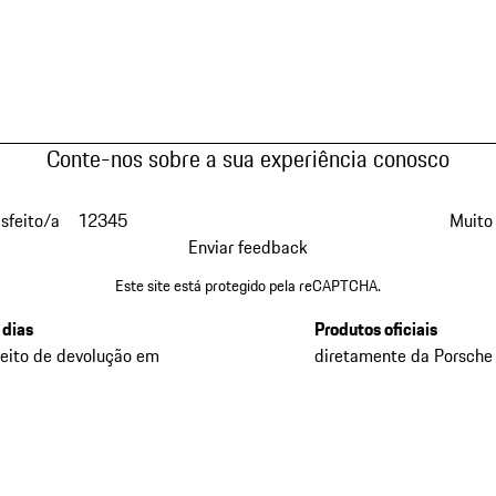
Conte-nos sobre a sua experiência conosco
isfeito/a
1
2
3
4
5
Muito 
Enviar feedback
Este site está protegido pela reCAPTCHA.
 dias
Produtos oficiais
reito de devolução em
diretamente da Porsche