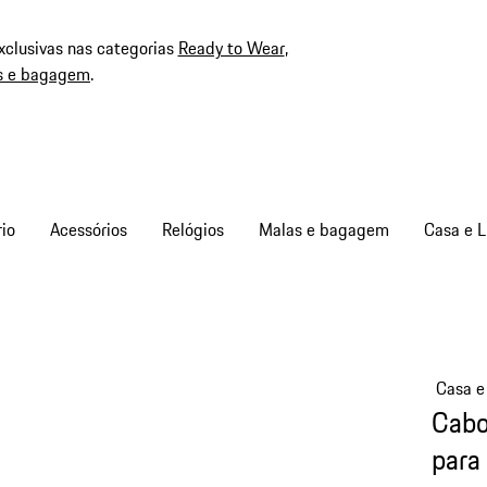
xclusivas nas categorias
Ready to Wear
,
s e bagagem
.
io
Acessórios
Relógios
Malas e bagagem
Casa e L
Casa e 
Cabo
para