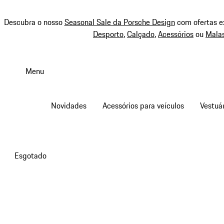
Descubra o nosso
Seasonal Sale da Porsche Design
com ofertas e
Desporto
,
Calçado
,
Acessórios
ou
Mala
Saltar
conteúdo
Menu
principal
Novidades
Acessórios para veículos
Vestuár
Esgotado