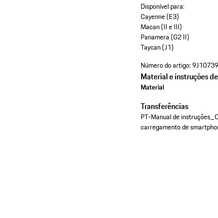
Disponível para:
Cayenne (E3)
Macan (II e III)
Panamera (G2 II)
Taycan (J1)
Número do artigo:
9J1073
Material e instruções d
Material
Transferências
PT-Manual de instruções_
carregamento de smartpho