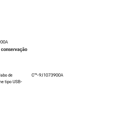
900A
e conservação
Cabo de
C™-9J1073900A
ne tipo USB-