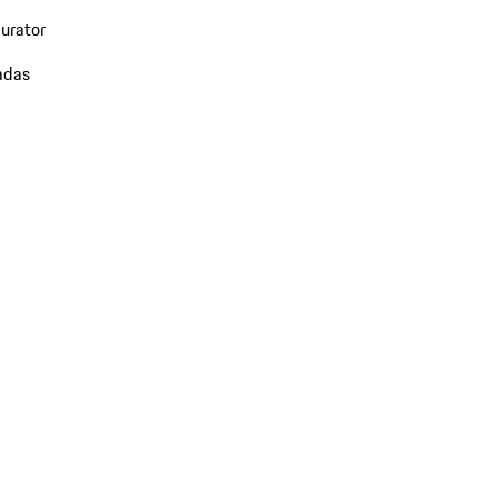
urator
adas