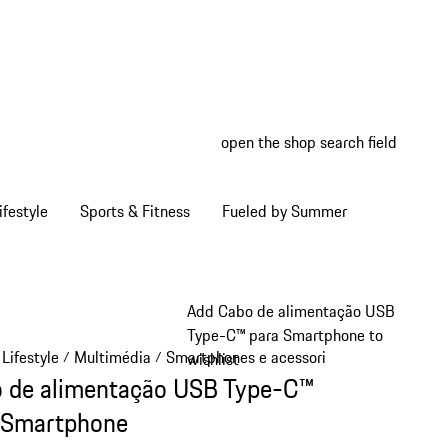
open the shop search field
My wish
My shop
ifestyle
Sports & Fitness
Fueled by Summer
Add Cabo de alimentação USB
Type-C™ para Smartphone to
Lifestyle
Multimédia
Smartphones e acessorios
/
/
/
wishlist
 de alimentação USB Type-C™
 Smartphone