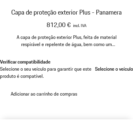
Capa de proteção exterior Plus - Panamera
812,00 €
incl. IVA
A capa de proteção exterior Plus, feita de material
respirável e repelente de água, bem como um
dispositivo antirroubo integrado, oferece uma proteção
fiável. A prática bolsa de transporte torna a arrumação e
Verificar compatibilidade
o transporte particularmente cómodos.
Selecione o seu veículo para garantir que este
Selecione o veículo
Selecione o veículo
produto é compatível.
Adicionar ao carrinho de compras