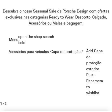
Descubra o nosso
Seasonal Sale da Porsche Design
com ofertas
exclusivas nas categorias
Ready to Wear
,
Desporto
,
Calçado
,
Acessórios
ou
Malas e bagagem
.
Saltar
open the shop search
Menu
conteúdo
field
My sh
principal
Add Capa
Acessórios para veículos
Capa de proteção
/
/
de
proteção
exterior
Plus -
Panamera
to
wishlist
1
/
2