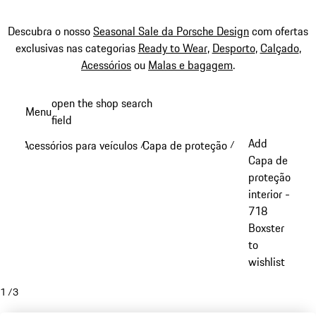
Descubra o nosso
Seasonal Sale da Porsche Design
com ofertas
exclusivas nas categorias
Ready to Wear
,
Desporto
,
Calçado
,
Acessórios
ou
Malas e bagagem
.
Saltar
open the shop search
Menu
conteúdo
field
My sh
principal
Add
Acessórios para veículos
Capa de proteção
/
/
Capa de
proteção
interior -
718
Boxster
to
wishlist
1
/
3