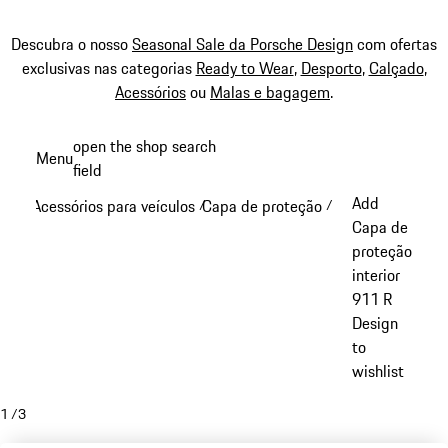
Descubra o nosso
Seasonal Sale da Porsche Design
com ofertas
exclusivas nas categorias
Ready to Wear
,
Desporto
,
Calçado
,
Acessórios
ou
Malas e bagagem
.
Saltar
open the shop search
Menu
conteúdo
field
My sh
principal
Add
Acessórios para veículos
Capa de proteção
/
/
Capa de
proteção
interior
911 R
Design
to
wishlist
1
/
3