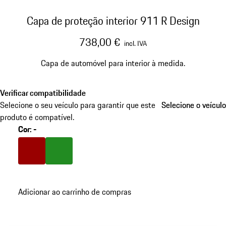
Capa de proteção interior 911 R Design
738,00 €
incl. IVA
Capa de automóvel para interior à medida.
Verificar compatibilidade
Selecione o seu veículo para garantir que este
Selecione o veículo
Selecione o veículo
produto é compatível.
Cor
:
-
Cor
Vermelho
Cor
Verde
Adicionar ao carrinho de compras