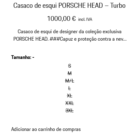
Casaco de esqui PORSCHE HEAD – Turbo
1000,00 €
incl. IVA
Casaco de esqui de designer da coleção exclusiva
PORSCHE HEAD. ###Capuz e proteção contra a neve
removíveis. Forrado com material quente.
Tamanho
:
-
ignorar
variantes
S
(Tamanho)
M
M/L
L
XL
XXL
3XL
voltar
Adicionar ao carrinho de compras
às
variantes