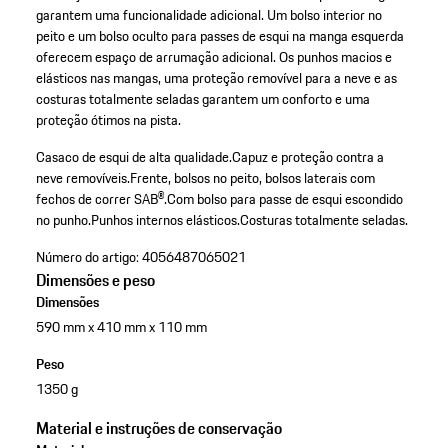
garantem uma funcionalidade adicional. Um bolso interior no
peito e um bolso oculto para passes de esqui na manga esquerda
oferecem espaço de arrumação adicional. Os punhos macios e
elásticos nas mangas, uma proteção removível para a neve e as
costuras totalmente seladas garantem um conforto e uma
proteção ótimos na pista.
Casaco de esqui de alta qualidade.
Capuz e proteção contra a
neve removíveis.
Frente, bolsos no peito, bolsos laterais com
fechos de correr SAB®.
Com bolso para passe de esqui escondido
no punho.
Punhos internos elásticos.
Costuras totalmente seladas.
Número do artigo:
4056487065021
Dimensões e peso
Dimensões
590 mm x 410 mm x 110 mm
Peso
1350 g
Material e instruções de conservação