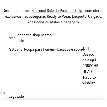
Descubra o nosso
Seasonal Sale da Porsche Design
com ofertas
exclusivas nas categorias
Ready to Wear
,
Desporto
,
Calçado
,
Acessórios
ou
Malas e bagagem
.
Saltar
open the shop search
Menu
conteúdo
field
My sh
principal
Add
Vestuário
Roupa para homem
Casacos e sobretudos
/
/
/
Casaco
de esqui
PORSCHE
HEAD –
Turbo to
wishlist
1
/
8
Esgotado