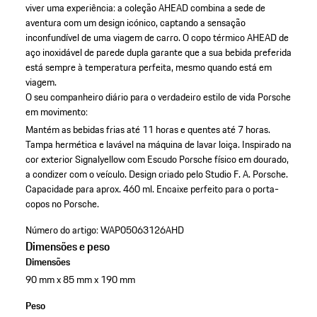
viver uma experiência: a coleção AHEAD combina a sede de
aventura com um design icónico, captando a sensação
inconfundível de uma viagem de carro. O copo térmico AHEAD de
aço inoxidável de parede dupla garante que a sua bebida preferida
está sempre à temperatura perfeita, mesmo quando está em
viagem.
O seu companheiro diário para o verdadeiro estilo de vida Porsche
em movimento:
Mantém as bebidas frias até 11 horas e quentes até 7 horas.
Tampa hermética e lavável na máquina de lavar loiça.
Inspirado na
cor exterior Signalyellow com Escudo Porsche físico em dourado,
a condizer com o veículo.
Design criado pelo Studio F. A. Porsche.
Capacidade para aprox. 460 ml.
Encaixe perfeito para o porta-
copos no Porsche.
Número do artigo:
WAP05063126AHD
Dimensões e peso
Dimensões
90 mm x 85 mm x 190 mm
Peso