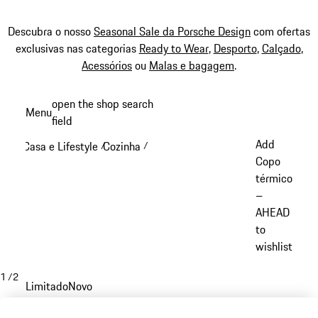
Descubra o nosso
Seasonal Sale da Porsche Design
com ofertas
exclusivas nas categorias
Ready to Wear
,
Desporto
,
Calçado
,
Acessórios
ou
Malas e bagagem
.
Saltar
open the shop search
Menu
conteúdo
field
My sh
principal
Add
Casa e Lifestyle
Cozinha
/
/
Copo
térmico
–
AHEAD
to
wishlist
1
/
2
Limitado
Novo