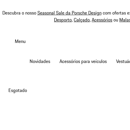
Descubra o nosso
Seasonal Sale da Porsche Design
com ofertas e
Desporto
,
Calçado
,
Acessórios
ou
Mala
Saltar
conteúdo
Menu
principal
Novidades
Acessórios para veículos
Vestuár
Esgotado