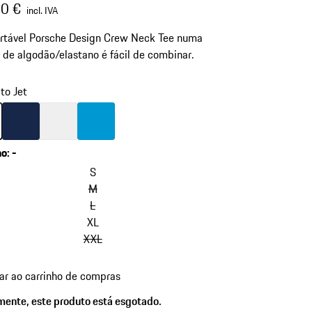
0 €
incl. IVA
ortável Porsche Design Crew Neck Tee numa
 de algodão/elastano é fácil de combinar.
to Jet
to Jet
Cor
Azul Escuro
Cor
Branco
Cor
Azul Miami
ho
:
-
S
M
L
XL
XXL
ar ao carrinho de compras
zmente, este produto está esgotado.