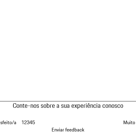
Conte-nos sobre a sua experiência conosco
isfeito/a
1
2
3
4
5
Muito 
Enviar feedback