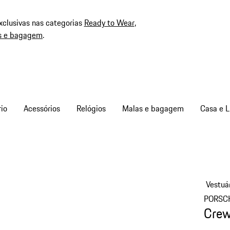
xclusivas nas categorias
Ready to Wear
,
s e bagagem
.
io
Acessórios
Relógios
Malas e bagagem
Casa e L
Vestuá
PORSC
Crew