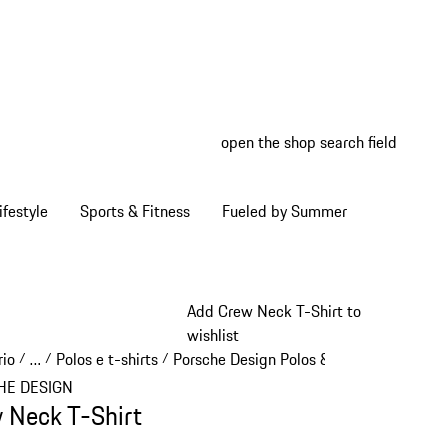
open the shop search field
My wish
My shop
ifestyle
Sports & Fitness
Fueled by Summer
Add Crew Neck T-Shirt to
wishlist
rio
…
Polos e t-shirts
Porsche Design Polos & camisolas
/
/
/
/
Reveal collapsed breadcrumb items
HE DESIGN
 Neck T-Shirt