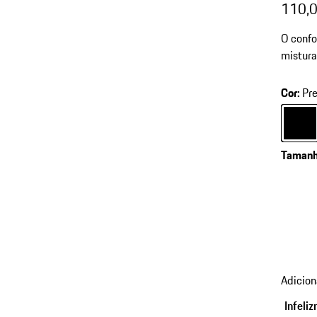
110,0
O conf
mistura
Cor
:
Pre
Cor
Pre
Taman
Adicion
Infeli