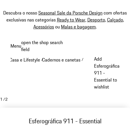
Descubra o nosso
Seasonal Sale da Porsche Design
com ofertas
exclusivas nas categorias
Ready to Wear
,
Desporto
,
Calçado
,
Acessórios
ou
Malas e bagagem
.
Saltar
open the shop search
Menu
conteúdo
field
My sh
principal
Add
Casa e Lifestyle
Cadernos e canetas
/
/
Esferográfica
911 -
Essential to
wishlist
1
/
2
Esferográfica 911 - Essential