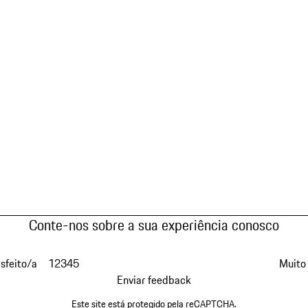
Conte-nos sobre a sua experiência conosco
isfeito/a
1
2
3
4
5
Muito 
Enviar feedback
Este site está protegido pela reCAPTCHA.