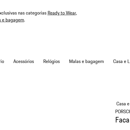
xclusivas nas categorias
Ready to Wear
,
s e bagagem
.
io
Acessórios
Relógios
Malas e bagagem
Casa e L
Casa e 
PORSC
Faca