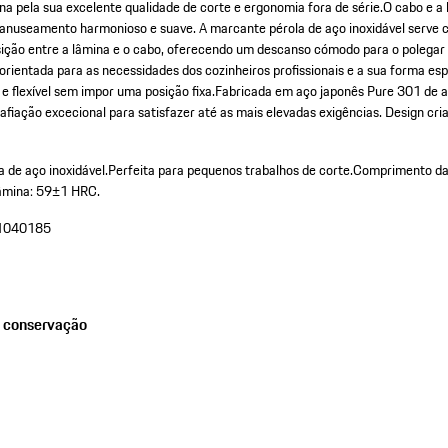
na pela sua excelente qualidade de corte e ergonomia fora de série.O cabo e 
anuseamento harmonioso e suave. A marcante pérola de aço inoxidável serve 
sição entre a lâmina e o cabo, oferecendo um descanso cómodo para o polegar 
rientada para as necessidades dos cozinheiros profissionais e a sua forma es
 flexível sem impor uma posição fixa.Fabricada em aço japonês Pure 301 de al
afiação excecional para satisfazer até as mais elevadas exigências. Design cria
a de aço inoxidável.
Perfeita para pequenos trabalhos de corte.
Comprimento da
lâmina: 59±1 HRC.
1040185
e conservação