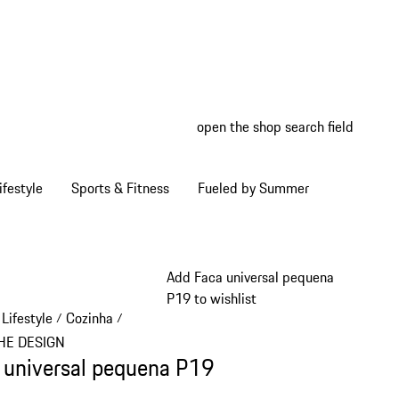
open the shop search field
My wish
My shop
ifestyle
Sports & Fitness
Fueled by Summer
Add Faca universal pequena
P19 to wishlist
Lifestyle
Cozinha
/
/
HE DESIGN
 universal pequena P19