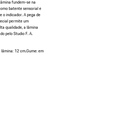
a lâmina fundem-se na
como batente sensorial e
e o indicador. A pega de
pecial permite um
ta qualidade, a lâmina
do pelo Studio F. A.
 lâmina: 12 cm.
Gume: em