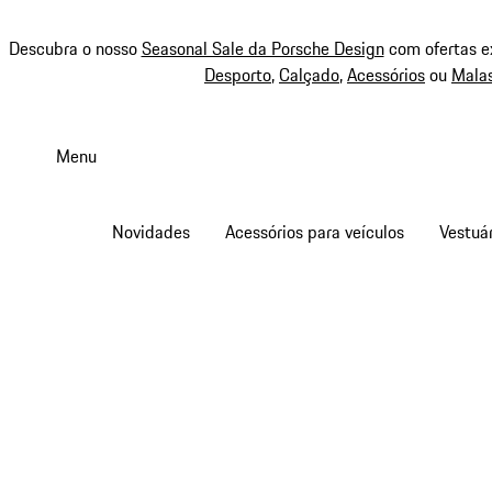
Descubra o nosso
Seasonal Sale da Porsche Design
com ofertas e
Desporto
,
Calçado
,
Acessórios
ou
Mala
Saltar
conteúdo
Menu
principal
Novidades
Acessórios para veículos
Vestuár