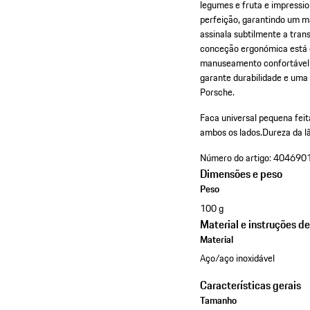
legumes e fruta e impressio
perfeição, garantindo um m
assinala subtilmente a tran
conceção ergonómica está o
manuseamento confortável e
garante durabilidade e uma 
Porsche.
Faca universal pequena feit
ambos os lados.
Dureza da 
Número do artigo:
404690
Dimensões e peso
Peso
100 g
Material e instruções d
Material
Aço/aço inoxidável
Características gerais
Tamanho