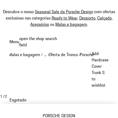
Descubra o nosso
Seasonal Sale da Porsche Design
com ofertas
exclusivas nas categorias
Ready to Wear
,
Desporto
,
Calçado
,
Acessórios
ou
Malas e bagagem
.
Saltar
open the shop search
Menu
conteúdo
field
My sh
principal
Add
Malas e bagagem
…
Oferta de Tronco
Porsche Design ofert
/
/
/
Reveal collapsed breadcrumb items
Hardcase
Cover
Trunk S
to
wishlist
1
/
2
Esgotado
PORSCHE DESIGN