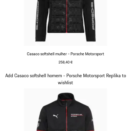
Casaco softshell mulher - Porsche Motorsport
258,40 €
Preto
Diapositivo 11 de 20
Add Casaco softshell homem - Porsche Motorsport Replika to
wishlist