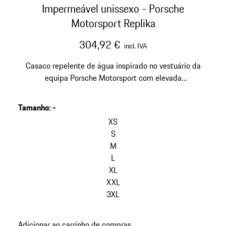
Impermeável unissexo - Porsche
Motorsport Replika
304,92 €
incl. IVA
Casaco repelente de água inspirado no vestuário da
equipa Porsche Motorsport com elevada
respirabilidade.
Tamanho
:
-
ignorar
variantes
XS
(Tamanho)
S
M
L
XL
XXL
3XL
voltar
Adicionar ao carrinho de compras