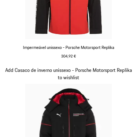
Impermeável unissexo - Porsche Motorsport Replika
304,92 €
Preto
Diapositivo 4 de 20
Add Casaco de inverno unissexo - Porsche Motorsport Replika
to wishlist