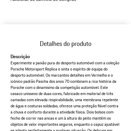
às
variantes
(Tamanho)
Detalhes do produto
Descrição
Experimente a paixão pura do desporto automóvel com a coleção
Porsche Motorsport Replica e sinta o espírito de equipa do
desporto automóvel. Os marcantes detalhes em Vermelho e o
icónico padrão Pascha dos anos 70 combinam a rica história da
Porsche com o dinamismo da competição automóvel. Este
casaco unissexo de duas cores, fabricado em material de três
camadas com elevada respirabilidade, uma membrana repelente
de água e costuras soldadas, oferece uma proteção fiável contra
a chuva e conforto durante a atividade física. Dois bolsos com
fecho de correr nas ancas e um à altura do peito mantêm os
objetos de valor importantes seguros, enquanto o capuz ajustável
se adapta perfeitamente a qualquer situação. Os debruns em