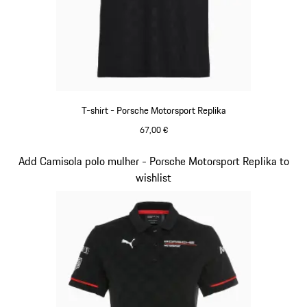
T-shirt - Porsche Motorsport Replika
67,00 €
Preto
Diapositivo 7 de 20
Add Camisola polo mulher - Porsche Motorsport Replika to
wishlist