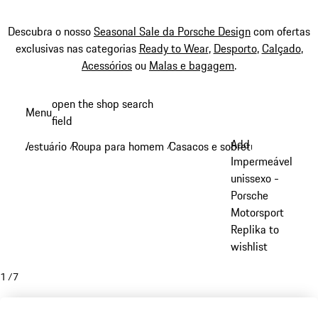
Descubra o nosso
Seasonal Sale da Porsche Design
com ofertas
exclusivas nas categorias
Ready to Wear
,
Desporto
,
Calçado
,
Acessórios
ou
Malas e bagagem
.
Saltar
open the shop search
Menu
conteúdo
field
My sh
principal
Add
Vestuário
Roupa para homem
Casacos e sobretudos
/
/
/
Impermeável
unissexo -
Porsche
Motorsport
Replika to
wishlist
1
/
7