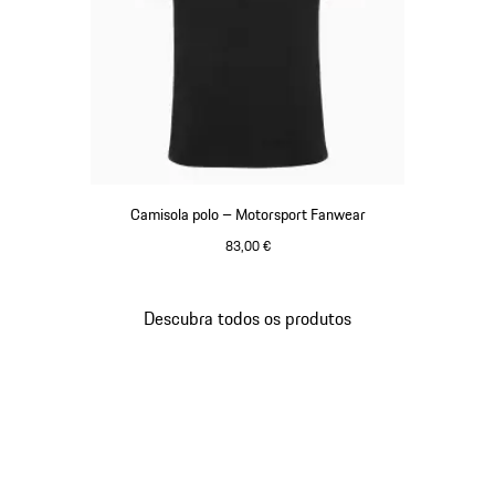
Camisola polo – Motorsport Fanwear
83,00 €
Preto
Descubra todos os produtos
Voltar
ao
topo
da
galeria
de