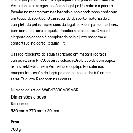
Vermelho nas mangas, o icónico logótipo Porsche e o padrão
Pascha no mesmo tom nas laterais e nos antebraços conferem
um toque desportivo. O carácter de desporto motorizado é
completado pelas impressões do logótipo e dos patrocinadores,
bem como por uma etiqueta Raceborn nas costas. O visual
elegante do casaco é completado pelo ajuste moderno e
confortável no corte Regular Fit.
Casaco repelente de água fabricado em material de três
camadas, sem PFC.
Costuras soldadas.
Gola subida com capuz
removível.
Debrum em Vermelho e logótipo Porsche nas
mangas.
Impressão do logótipo e do patrocinador à frente e
atrás.
Etiqueta Raceborn nas costas.
Número do artigo:
WAP43800M0SMSR
Dimensões e peso
Dimensões
530 mm x 370 mm x 20 mm
Peso
700 g