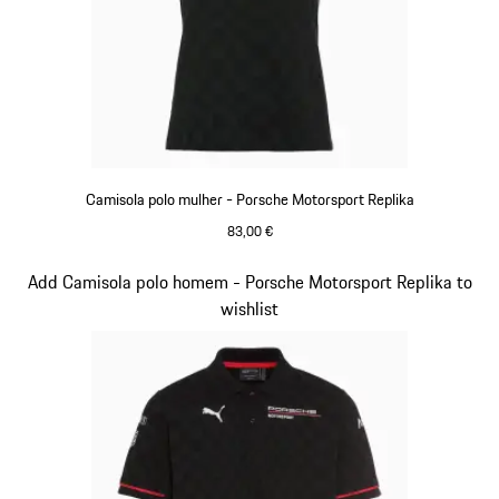
Camisola polo mulher - Porsche Motorsport Replika
83,00 €
Preto
Diapositivo 8 de 20
Add Camisola polo homem - Porsche Motorsport Replika to
wishlist