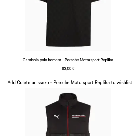
Camisola polo homem - Porsche Motorsport Replika
83,00 €
Preto
Diapositivo 9 de 20
Add Colete unissexo - Porsche Motorsport Replika to wishlist