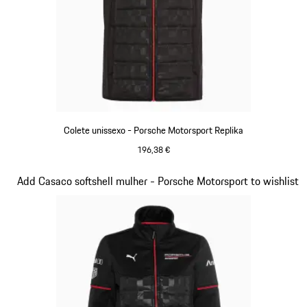
Colete unissexo - Porsche Motorsport Replika
196,38 €
Preto
Diapositivo 10 de 20
Add Casaco softshell mulher - Porsche Motorsport to wishlist