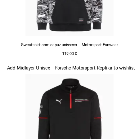
Sweatshirt com capuz unissexo – Motorsport Fanwear
119,00 €
Preto
Diapositivo 2 de 20
Add Midlayer Unisex - Porsche Motorsport Replika to wishlist