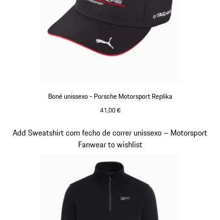
Boné unissexo - Porsche Motorsport Replika
41,00 €
Preto
Diapositivo 13 de 20
Add Sweatshirt com fecho de correr unissexo – Motorsport
Fanwear to wishlist