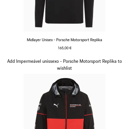
Midlayer Unisex - Porsche Motorsport Replika
165,00 €
Preto
Diapositivo 3 de 20
Add Impermeável unissexo - Porsche Motorsport Replika to
wishlist