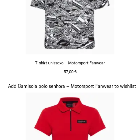
T-shirt unissexo – Motorsport Fanwear
57,00 €
Preto-Branco
Diapositivo 16 de 20
Add Camisola polo senhora – Motorsport Fanwear to wishlist