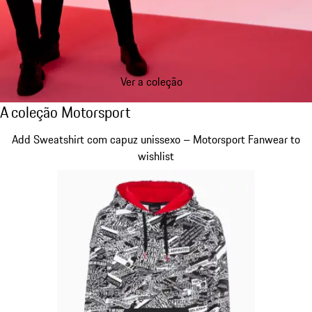
Ver a coleção
A coleção Motorsport
A coleção Motorsport
Diapositivo 1 de 20
Add Sweatshirt com capuz unissexo – Motorsport Fanwear to
wishlist