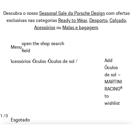
Descubra o nosso
Seasonal Sale da Porsche Design
com ofertas
exclusivas nas categorias
Ready to Wear
,
Desporto
,
Calçado
,
Acessórios
ou
Malas e bagagem
.
Saltar
open the shop search
Menu
conteúdo
field
My sh
principal
Add
Acessórios
Óculos
Óculos de sol
/
/
/
Óculos
de sol –
MARTINI
RACING®
to
wishlist
1
/
3
Esgotado