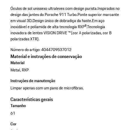
Óculos de sol unissexo ultraleves com design purista.
Inspirados no
design das jantes do Porsche 911 Turbo.
Ponte superior marcante
em visual 3D.
Design único de dobradiça da haste.
Em aço
inoxidável e poliamida de alta tecnologia RXP®.
Tecnologia
inovadora de lentes VISION DRIVE ™ (cor A polarizadas, cor B
polarizadas XTR).
Número do artigo:
4044709537012
Material e instruções de conservação
Material
Metal, RXP
Instruções de manutenção
Limpar apenas com um pano de microfibras.
Características gerais
Tamanho
61
Cor