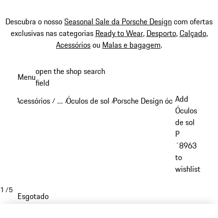
Descubra o nosso
Seasonal Sale da Porsche Design
com ofertas
exclusivas nas categorias
Ready to Wear
,
Desporto
,
Calçado
,
Acessórios
ou
Malas e bagagem
.
Saltar
open the shop search
Menu
conteúdo
field
My sh
principal
Add
Acessórios
…
Óculos de sol
Porsche Design óculos de sol
/
/
/
/
Reveal collapsed breadcrumb items
Óculos
de sol
P
´8963
to
wishlist
1
/
5
Esgotado