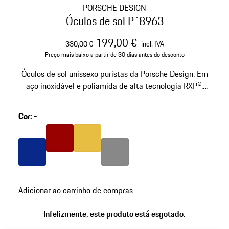
PORSCHE DESIGN
Óculos de sol P´8963
preço original
preço de venda
incluindo IVA
199,00 €
330,00 €
incl. IVA
Preço mais baixo a partir de 30 dias antes do desconto
Óculos de sol unissexo puristas da Porsche Design. Em
aço inoxidável e poliamida de alta tecnologia RXP®.
Número de modelo: P´8963
Cor
:
-
Cor
Vermelho
Cor
Dourado
Cor
Azul
Cor
Cinzento Escuro
Adicionar ao carrinho de compras
Infelizmente, este produto está esgotado.