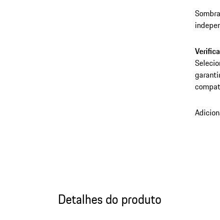
Sombra 
indepe
Verific
Selecio
garanti
compatí
Adicion
Detalhes do produto