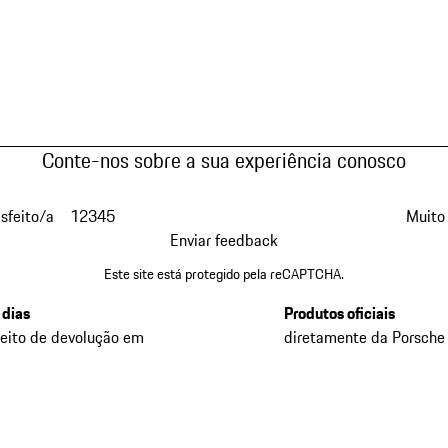
Conte-nos sobre a sua experiência conosco
isfeito/a
1
2
3
4
5
Muito 
Enviar feedback
Este site está protegido pela reCAPTCHA.
 dias
Produtos oficiais
reito de devolução em
diretamente da Porsche