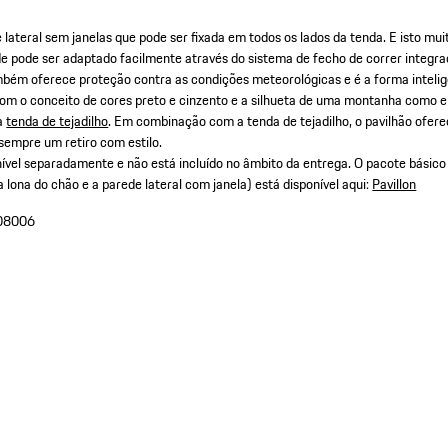
 lateral sem janelas que pode ser fixada em todos os lados da tenda. E isto mui
e pode ser adaptado facilmente através do sistema de fecho de correr integra
mbém oferece proteção contra as condições meteorológicas e é a forma inteli
Com o conceito de cores preto e cinzento e a silhueta de uma montanha como el
 a
tenda de tejadilho
. Em combinação com a tenda de tejadilho, o pavilhão ofere
 sempre um retiro com estilo.
nível separadamente e não está incluído no âmbito da entrega. O pacote básico (
 a lona do chão e a parede lateral com janela) está disponível aqui:
Pavillon
08006