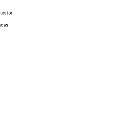
urator
adas