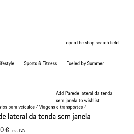
open the shop search field
My wish
My shop
ifestyle
Sports & Fitness
Fueled by Summer
Add Parede lateral da tenda
sem janela to wishlist
rios para veículos
Viagens e transportes
/
/
de lateral da tenda sem janela
0 €
incl. IVA