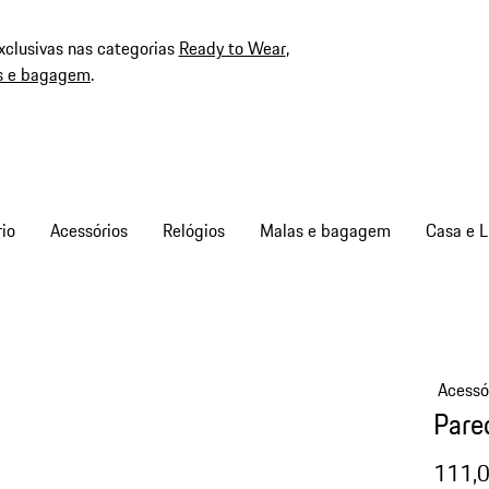
xclusivas nas categorias
Ready to Wear
,
s e bagagem
.
io
Acessórios
Relógios
Malas e bagagem
Casa e L
Acessó
Pare
111,0