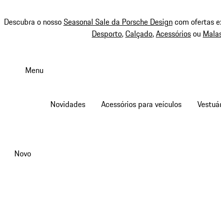
Descubra o nosso
Seasonal Sale da Porsche Design
com ofertas e
Desporto
,
Calçado
,
Acessórios
ou
Mala
Saltar
conteúdo
Menu
principal
Novidades
Acessórios para veículos
Vestuár
Novo