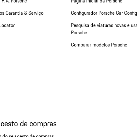
 F. A. Porsche
Página inicial da Porsche
os Garantia & Serviço
Configurador Porsche Car Config
Locator
Pesquisa de viaturas novas e us
Porsche
Comparar modelos Porsche
 cesto de compras
os do seu cesto de compras.