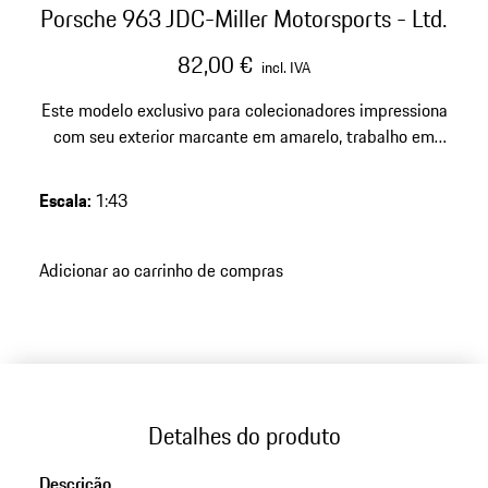
Porsche 963 JDC-Miller Motorsports - Ltd.
82,00 €
incl. IVA
Este modelo exclusivo para colecionadores impressiona
com seu exterior marcante em amarelo, trabalho em
resina de alta qualidade e uma edição limitada a 1500
peças – um destaque expressivo para qualquer coleção
Escala
:
1:43
exigente de Porsches.
Adicionar ao carrinho de compras
Detalhes do produto
Descrição