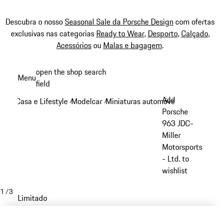
Descubra o nosso
Seasonal Sale da Porsche Design
com ofertas
exclusivas nas categorias
Ready to Wear
,
Desporto
,
Calçado
,
Acessórios
ou
Malas e bagagem
.
Saltar
open the shop search
Menu
conteúdo
field
My sh
principal
Add
Casa e Lifestyle
Modelcar
Miniaturas automóveis Motorsport
/
/
Porsche
963 JDC-
Miller
Motorsports
- Ltd. to
wishlist
1
/
3
Limitado