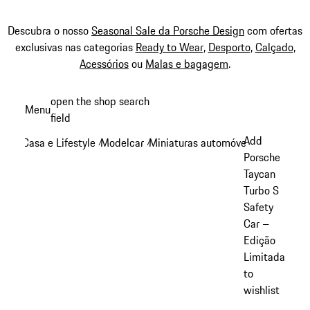
Descubra o nosso
Seasonal Sale da Porsche Design
com ofertas
exclusivas nas categorias
Ready to Wear
,
Desporto
,
Calçado
,
Acessórios
ou
Malas e bagagem
.
Saltar
open the shop search
Menu
conteúdo
field
My sh
principal
Add
Casa e Lifestyle
Modelcar
Miniaturas automóveis Macan
/
/
/
Porsche
Taycan
Turbo S
Safety
Car –
Edição
Limitada
to
wishlist