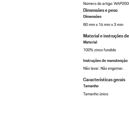
Número do artigo:
WAP050
Dimensões e peso
Dimensões
80 mm x 16 mm x 3 mm
Material e instruções d
Material
100% zinco fundido
Instruções de manutenção
Não lavar. Não engomar.
Características gerais
Tamanho
Tamanho único