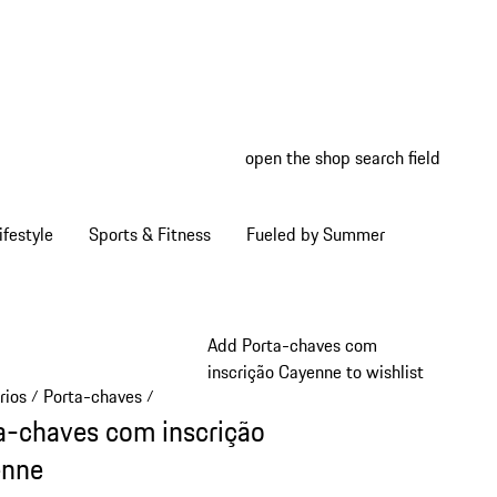
open the shop search field
My wish
My shop
ifestyle
Sports & Fitness
Fueled by Summer
Add Porta-chaves com
inscrição Cayenne to wishlist
rios
Porta-chaves
/
/
a-chaves com inscrição
enne