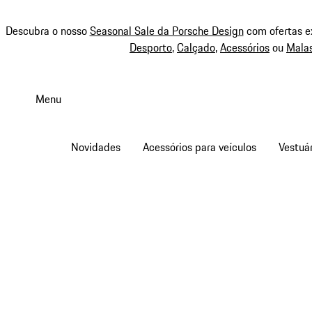
Descubra o nosso
Seasonal Sale da Porsche Design
com ofertas e
Desporto
,
Calçado
,
Acessórios
ou
Mala
Saltar
conteúdo
Menu
principal
Novidades
Acessórios para veículos
Vestuár