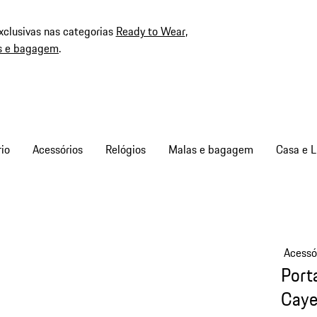
xclusivas nas categorias
Ready to Wear
,
s e bagagem
.
io
Acessórios
Relógios
Malas e bagagem
Casa e L
Acessó
Port
Cay