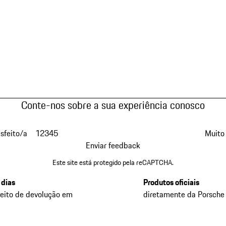
Conte-nos sobre a sua experiência conosco
isfeito/a
1
2
3
4
5
Muito 
Enviar feedback
Este site está protegido pela reCAPTCHA.
 dias
Produtos oficiais
reito de devolução em
diretamente da Porsche