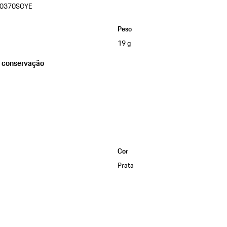
0370SCYE
Peso
19 g
e conservação
Cor
Prata