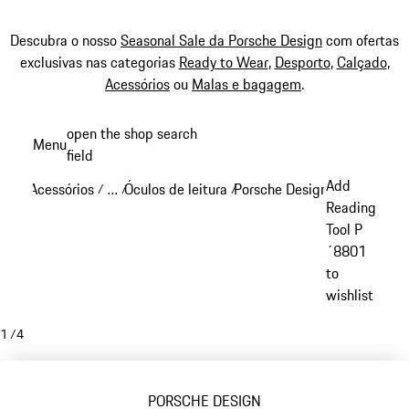
Descubra o nosso
Seasonal Sale da Porsche Design
com ofertas
exclusivas nas categorias
Ready to Wear
,
Desporto
,
Calçado
,
Acessórios
ou
Malas e bagagem
.
Saltar
open the shop search
Menu
conteúdo
field
My sh
principal
Add
Acessórios
…
Óculos de leitura
Porsche Design óculos de lei
/
/
/
Reveal collapsed breadcrumb items
Reading
Tool P
´8801
to
wishlist
1
/
4
PORSCHE DESIGN