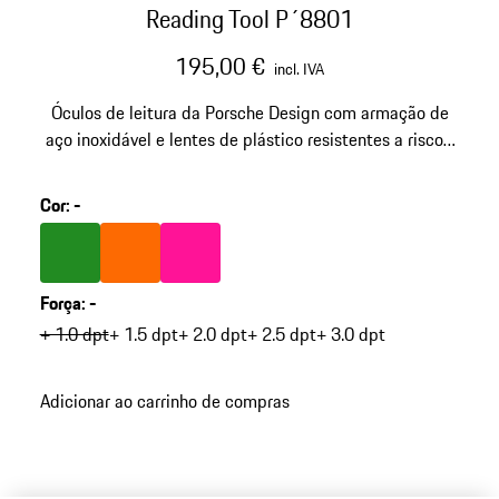
Reading Tool P´8801
195,00 €
incl. IVA
Óculos de leitura da Porsche Design com armação de
aço inoxidável e lentes de plástico resistentes a riscos.
Número de modelo: P´8801
Cor
:
-
Cor
Verde
Cor
Laranja
Cor
Cor de Rosa
Força
:
-
+ 1.0 dpt
+ 1.5 dpt
+ 2.0 dpt
+ 2.5 dpt
+ 3.0 dpt
Adicionar ao carrinho de compras