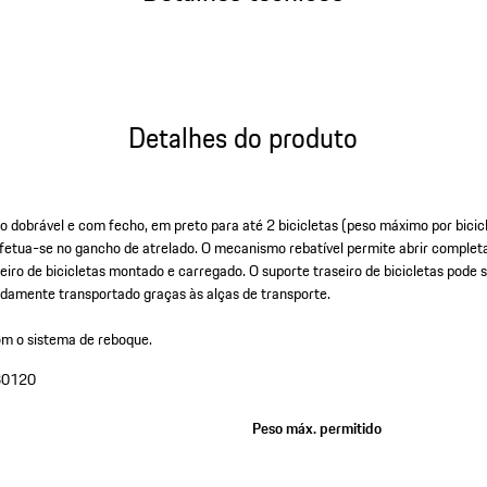
Detalhes do produto
o dobrável e com fecho, em preto para até 2 bicicletas (peso máximo por bici
fetua-se no gancho de atrelado. O mecanismo rebatível permite abrir comple
ro de bicicletas montado e carregado. O suporte traseiro de bicicletas pode 
amente transportado graças às alças de transporte.
om o sistema de reboque.
80120
Peso máx. permitido