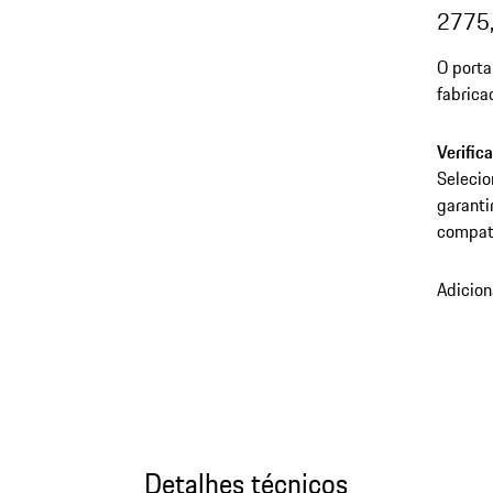
2775
O porta
fabrica
espaço 
Verific
Selecio
garanti
compatí
Adicion
Detalhes técnicos