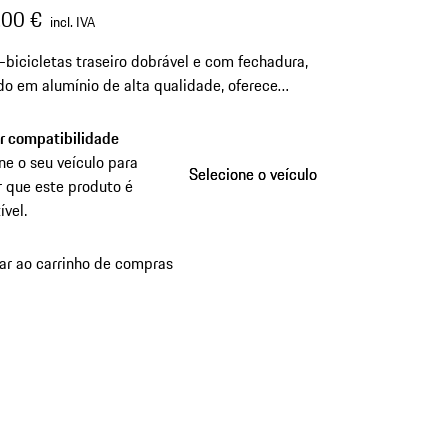
,00 €
incl. IVA
-bicicletas traseiro dobrável e com fechadura,
do em alumínio de alta qualidade, oferece
para um máximo de duas bicicletas.
ar compatibilidade
ne o seu veículo para
Selecione o veículo
Selecione o veículo
r que este produto é
vel.
ar ao carrinho de compras