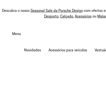
Descubra o nosso
Seasonal Sale da Porsche Design
com ofertas e
Desporto
,
Calçado
,
Acessórios
ou
Mala
Saltar
conteúdo
Menu
principal
Novidades
Acessórios para veículos
Vestuár