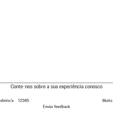
Conte-nos sobre a sua experiência conosco
isfeito/a
1
2
3
4
5
Muito 
Enviar feedback