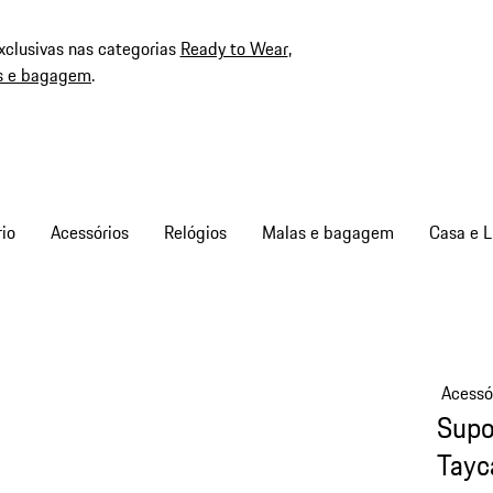
xclusivas nas categorias
Ready to Wear
,
s e bagagem
.
io
Acessórios
Relógios
Malas e bagagem
Casa e L
Acessó
Supor
Tayc