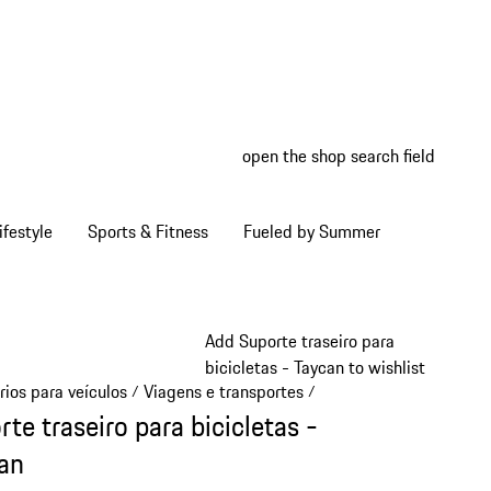
open the shop search field
My wish
My shop
ifestyle
Sports & Fitness
Fueled by Summer
Add Suporte traseiro para
bicicletas - Taycan to wishlist
rios para veículos
Viagens e transportes
/
/
te traseiro para bicicletas -
an