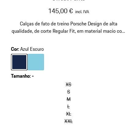
145,00 €
incl. IVA
Calças de fato de treino Porsche Design de alta
qualidade, de corte Regular Fit, em material macio com
a tecnologia warmCELL®.
Cor
:
Azul Escuro
Cor
Azul Escuro
Cor
Azul Claro
Tamanho
:
-
XS
S
M
L
XL
XXL