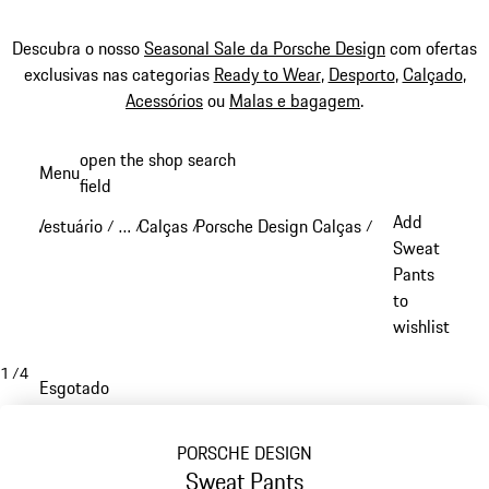
Descubra o nosso
Seasonal Sale da Porsche Design
com ofertas
exclusivas nas categorias
Ready to Wear
,
Desporto
,
Calçado
,
Acessórios
ou
Malas e bagagem
.
Saltar
open the shop search
Menu
conteúdo
field
My sh
principal
Add
Vestuário
…
Calças
Porsche Design Calças
/
/
/
/
Reveal collapsed breadcrumb items
Sweat
Pants
to
wishlist
1
/
4
Esgotado
PORSCHE DESIGN
Sweat Pants