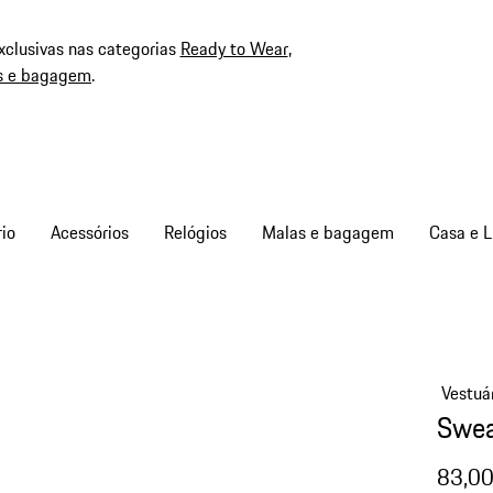
xclusivas nas categorias
Ready to Wear
,
s e bagagem
.
io
Acessórios
Relógios
Malas e bagagem
Casa e L
Vestuá
Swea
83,00