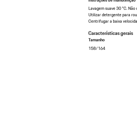
Instruções de manutenção
Lavagem suave 30 °C. Não u
Utilizar detergente para r
Centrifugar a baixa velocid
Características gerais
Tamanho
158/164
Ver a coleção