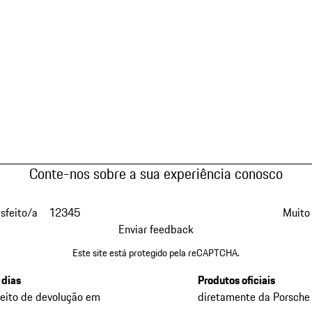
Conte-nos sobre a sua experiência conosco
isfeito/a
1
2
3
4
5
Muito 
Enviar feedback
Este site está protegido pela reCAPTCHA.
 dias
Produtos oficiais
reito de devolução em
diretamente da Porsche