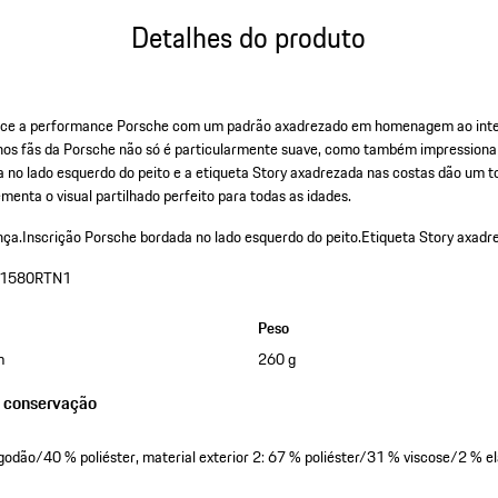
Detalhes do produto
rece a performance Porsche com um padrão axadrezado em homenagem ao inter
nos fãs da Porsche não só é particularmente suave, como também impressiona 
 no lado esquerdo do peito e a etiqueta Story axadrezada nas costas dão um to
enta o visual partilhado perfeito para todas as idades.
nça.
Inscrição Porsche bordada no lado esquerdo do peito.
Etiqueta Story axadre
1580RTN1
Peso
m
260 g
e conservação
lgodão/40 % poliéster, material exterior 2: 67 % poliéster/31 % viscose/2 % e