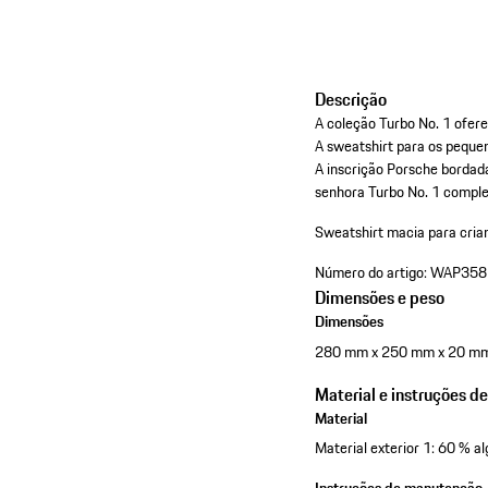
Descrição
A coleção Turbo No. 1 ofe
A sweatshirt para os peque
A inscrição Porsche bordada
senhora Turbo No. 1 complem
Sweatshirt macia para cria
Número do artigo:
WAP358
Dimensões e peso
Dimensões
280 mm x 250 mm x 20 m
Material e instruções d
Material
Material exterior 1: 60 % a