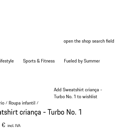
open the shop search field
My wish
My shop
ifestyle
Sports & Fitness
Fueled by Summer
Add Sweatshirt criança -
Turbo No. 1 to wishlist
rio
Roupa infantil
/
/
tshirt criança - Turbo No. 1
 €
incl. IVA