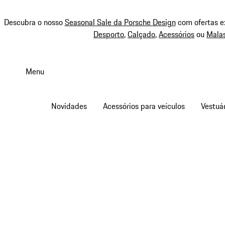
Descubra o nosso
Seasonal Sale da Porsche Design
com ofertas e
Desporto
,
Calçado
,
Acessórios
ou
Mala
Saltar
conteúdo
Menu
principal
Novidades
Acessórios para veículos
Vestuár