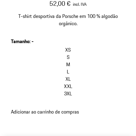
52,00 €
incl. IVA
T-shirt desportiva da Porsche em 100 % algodão
orgânico.
Tamanho
:
-
ignorar
variantes
XS
(Tamanho)
S
M
L
XL
XXL
3XL
voltar
Adicionar ao carrinho de compras
às
variantes
(Tamanho)