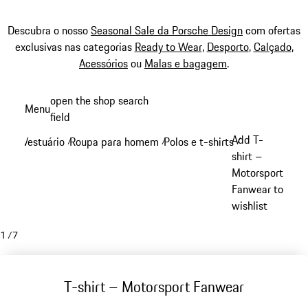
Descubra o nosso
Seasonal Sale da Porsche Design
com ofertas
exclusivas nas categorias
Ready to Wear
,
Desporto
,
Calçado
,
Acessórios
ou
Malas e bagagem
.
Saltar
open the shop search
Menu
conteúdo
field
My sh
principal
Add T-
Vestuário
Roupa para homem
Polos e t-shirts
/
/
/
shirt –
Motorsport
Fanwear to
wishlist
1
/
7
T-shirt – Motorsport Fanwear